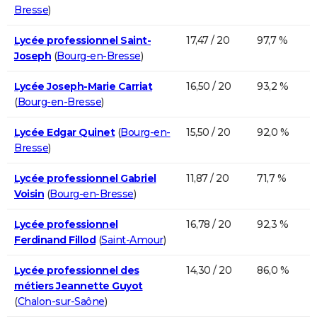
Bresse
)
Lycée professionnel Saint-
17,47 / 20
97,7 %
Joseph
(
Bourg-en-Bresse
)
Lycée Joseph-Marie Carriat
16,50 / 20
93,2 %
(
Bourg-en-Bresse
)
Lycée Edgar Quinet
(
Bourg-en-
15,50 / 20
92,0 %
Bresse
)
Lycée professionnel Gabriel
11,87 / 20
71,7 %
Voisin
(
Bourg-en-Bresse
)
Lycée professionnel
16,78 / 20
92,3 %
Ferdinand Fillod
(
Saint-Amour
)
Lycée professionnel des
14,30 / 20
86,0 %
métiers Jeannette Guyot
(
Chalon-sur-Saône
)