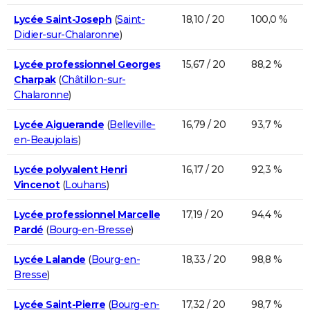
Lycée Saint-Joseph
(
Saint-
18,10 / 20
100,0 %
Didier-sur-Chalaronne
)
Lycée professionnel Georges
15,67 / 20
88,2 %
Charpak
(
Châtillon-sur-
Chalaronne
)
Lycée Aiguerande
(
Belleville-
16,79 / 20
93,7 %
en-Beaujolais
)
Lycée polyvalent Henri
16,17 / 20
92,3 %
Vincenot
(
Louhans
)
Lycée professionnel Marcelle
17,19 / 20
94,4 %
Pardé
(
Bourg-en-Bresse
)
Lycée Lalande
(
Bourg-en-
18,33 / 20
98,8 %
Bresse
)
Lycée Saint-Pierre
(
Bourg-en-
17,32 / 20
98,7 %