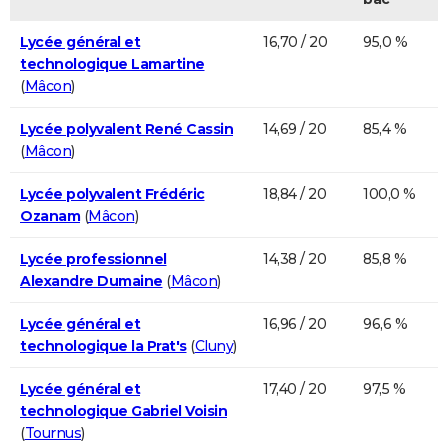
Lycée général et
16,70 / 20
95,0 %
technologique Lamartine
(
Mâcon
)
Lycée polyvalent René Cassin
14,69 / 20
85,4 %
(
Mâcon
)
Lycée polyvalent Frédéric
18,84 / 20
100,0 %
Ozanam
(
Mâcon
)
Lycée professionnel
14,38 / 20
85,8 %
Alexandre Dumaine
(
Mâcon
)
Lycée général et
16,96 / 20
96,6 %
technologique la Prat's
(
Cluny
)
Lycée général et
17,40 / 20
97,5 %
technologique Gabriel Voisin
(
Tournus
)