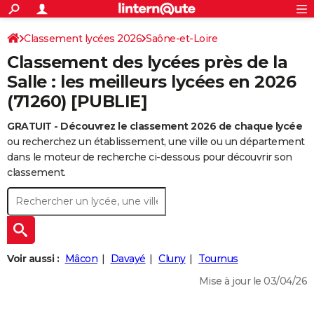
ACTUALITÉS
Connexion
S'inscrire
Classement lycées 2026
Saône-et-Loire
Rechercher
Société
Education
Villes
Politique
Faits Divers
Monde
+
SPORT
Classement des lycées près de la
Football
Cyclisme
Forum
Coupe du monde 2026
Tennis
Rugby
CULTURE
Salle : les meilleurs lycées en 2026
(71260) [PUBLIE]
TNT
Cinéma
Musique
Programme TV
Streaming
Sorties cinéma
+
FINANCE
GRATUIT - Découvrez le classement 2026 de chaque lycée
Impôts
Immobilier
Banque
Crédit
Retraite
Epargne
Risques naturels par ville
Assurance
AUTO
ou recherchez un établissement, une ville ou un département
Réserver un essai
Berlines
Forum auto
Essais
Citadines
SUV
+
dans le moteur de recherche ci-dessous pour découvrir son
HIGH-TECH
classement.
Meilleur smartphone
Ordinateurs
Guide high-tech
Mobiles
Internet
Jeux vidéo
+
BRICOLAGE
Aménagement intérieur
Cuisine
Jardinage
+
Forum
Extérieur
Salle de bains
Rangement
WEEK-END
Escapades
Expositions
Week-end nature
Guides de France
Patrimoine
Musées
+
LIFESTYLE
Voir aussi :
Mâcon
Davayé
Cluny
Tournus
Bien-être
Mode
+
Art de vivre
Loisirs
Modes de vie
SANTE
Mise à jour le 03/04/26
Guide de la santé
Médicaments
+
Alimentation
Maladies
Sommeil
VOYAGE