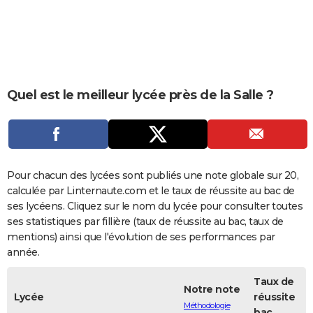
City break
Voyage de noces
Climat
Destinations
Voyage nature
Forum
+
PHOTO
GUIDES D'ACHAT
BONS PLANS
Quel est le meilleur lycée près de la Salle ?
CARTE DE VOEUX
Carte Bonne année
Carte Pâques
Carte de Noël
Carte Saint-Valentin
Carte d'anniversaire
DICTIONNAIRE
Biographies
Expressions
Dictionnaire
Citations
Proverbes
PROGRAMME TV
Pour chacun des lycées sont publiés une note globale sur 20,
COPAINS D'AVANT
calculée par Linternaute.com et le taux de réussite au bac de
ses lycéens. Cliquez sur le nom du lycée pour consulter toutes
Se connecter
Collèges
Universités
Service militaire
S'inscrire
Lycées
Primaires
Entreprises
Avis de recherche
AVIS DE DÉCÈS
ses statistiques par fillière (taux de réussite au bac, taux de
mentions) ainsi que l'évolution de ses performances par
FORUM
année.
Lifestyle
Sport
Television
Cinema
Bricolage
Culture
Auto
Voyage
Taux de
Notre note
Lycée
réussite
Méthodologie
bac