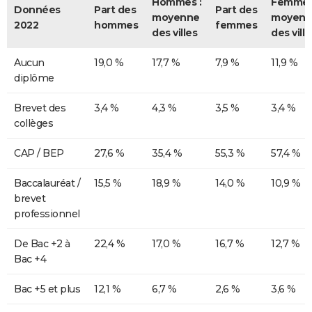
Hommes :
Femmes
Données
Part des
Part des
moyenne
moyenn
2022
hommes
femmes
des villes
des ville
Aucun
19,0 %
17,7 %
7,9 %
11,9 %
diplôme
Brevet des
3,4 %
4,3 %
3,5 %
3,4 %
collèges
CAP / BEP
27,6 %
35,4 %
55,3 %
57,4 %
Baccalauréat /
15,5 %
18,9 %
14,0 %
10,9 %
brevet
professionnel
De Bac +2 à
22,4 %
17,0 %
16,7 %
12,7 %
Bac +4
Bac +5 et plus
12,1 %
6,7 %
2,6 %
3,6 %