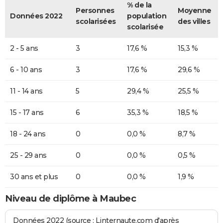
% de la
Personnes
Moyenne
Données 2022
population
scolarisées
des villes
scolarisée
2 - 5 ans
3
17,6 %
15,3 %
6 - 10 ans
3
17,6 %
29,6 %
11 - 14 ans
5
29,4 %
25,5 %
15 - 17 ans
6
35,3 %
18,5 %
18 - 24 ans
0
0,0 %
8,7 %
25 - 29 ans
0
0,0 %
0,5 %
30 ans et plus
0
0,0 %
1,9 %
Niveau de diplôme à Maubec
Données 2022 (source : Linternaute.com d'après