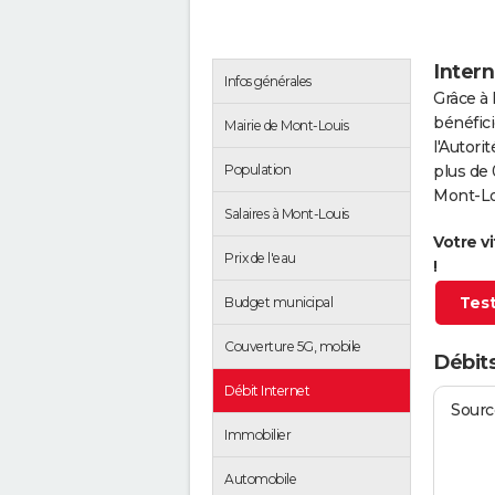
Intern
Infos générales
Grâce à 
bénéfici
Mairie de Mont-Louis
l'Autor
Population
plus de 
Mont-Lo
Salaires à Mont-Louis
Votre v
Prix de l'eau
!
Test
Budget municipal
Couverture 5G, mobile
Débits
Débit Internet
Source
Immobilier
Automobile