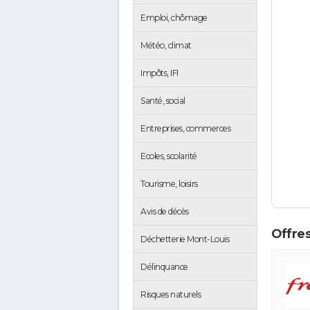
Emploi, chômage
Météo, climat
Impôts, IFI
Santé, social
Entreprises, commerces
Ecoles, scolarité
Tourisme, loisirs
Avis de décès
Offres
Déchetterie Mont-Louis
Délinquance
Risques naturels