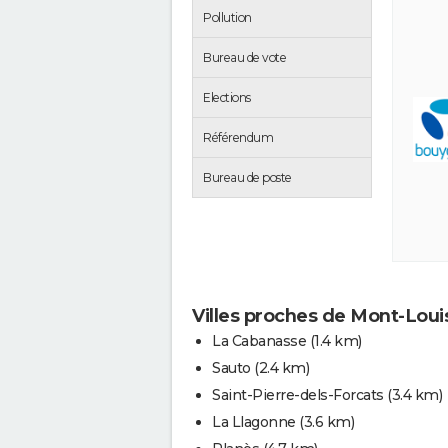
Pollution
Bureau de vote
Elections
Référendum
Bureau de poste
Villes proches de Mont-Loui
La Cabanasse
(1.4 km)
Sauto
(2.4 km)
Saint-Pierre-dels-Forcats
(3.4 km)
La Llagonne
(3.6 km)