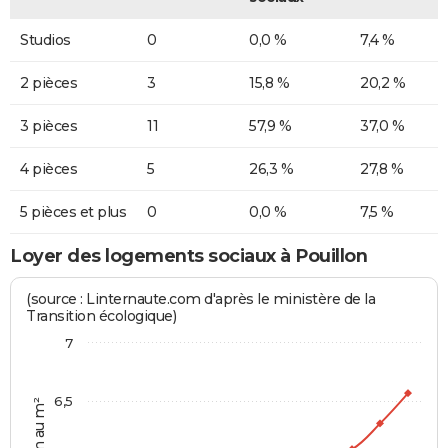
Studios
0
0,0 %
7,4 %
2 pièces
3
15,8 %
20,2 %
3 pièces
11
57,9 %
37,0 %
4 pièces
5
26,3 %
27,8 %
5 pièces et plus
0
0,0 %
7,5 %
Loyer des logements sociaux à Pouillon
(source : Linternaute.com d'après le ministère de la
Transition écologique)
7
6,5