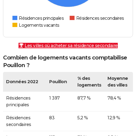
Résidences principales
Résidences secondaires
Logements vacants
Les villes où acheter sa résidence secondaire
Combien de logements vacants comptabilise
Pouillon ?
% des
Moyenne
Données 2022
Pouillon
logements
des villes
Résidences
1 397
87,7 %
78,4 %
principales
Résidences
83
5,2 %
12,9 %
secondaires