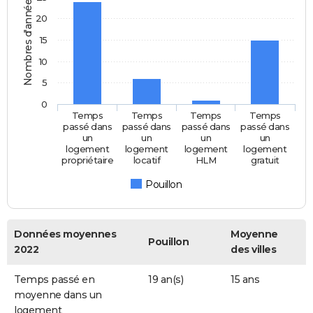
Nombres d'années
20
15
10
5
0
Temps
Temps
Temps
Temps
passé dans
passé dans
passé dans
passé dans
un
un
un
un
logement
logement
logement
logement
propriétaire
locatif
HLM
gratuit
Pouillon
Données moyennes
Moyenne
Pouillon
2022
des villes
Temps passé en
19 an(s)
15 ans
moyenne dans un
logement