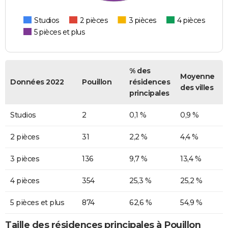
Studios
2 pièces
3 pièces
4 pièces
5 pièces et plus
% des
Moyenne
Données 2022
Pouillon
résidences
des villes
principales
Studios
2
0,1 %
0,9 %
2 pièces
31
2,2 %
4,4 %
3 pièces
136
9,7 %
13,4 %
4 pièces
354
25,3 %
25,2 %
5 pièces et plus
874
62,6 %
54,9 %
Taille des résidences principales à Pouillon