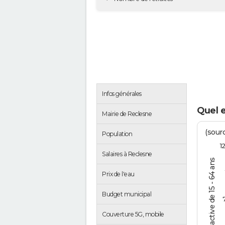
Infos générales
Quel 
Mairie de Reclesne
(sourc
Population
1
Salaires à Reclesne
% de la pop. active de 15 - 64 ans
Prix de l'eau
Budget municipal
Couverture 5G, mobile