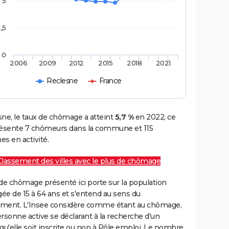
5
,5
0
2006
2009
2012
2015
2018
2021
Reclesne
France
sne, le taux de chômage a atteint
5,7 %
en 2022, ce
résente 7 chômeurs dans la commune et 115
s en activité.
Classement des villes avec le plus de chômage
de chômage présenté ici porte sur la population
gée de 15 à 64 ans et s'entend au sens du
ment. L'Insee considère comme étant au chômage,
rsonne active se déclarant à la recherche d'un
qu'elle soit inscrite ou non à Pôle emploi. Le nombre