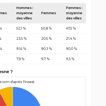
Hommes :
Femmes :
mes
moyenne
Femmes
moyenne
des villes
des villes
 %
52,1 %
50,8 %
47,5 %
%
23,5 %
20,5 %
21,4 %
 %
91,6 %
90,3 %
90,0 %
7,9 %
9,7 %
9,3 %
esne ?
.com d'après l'Insee)