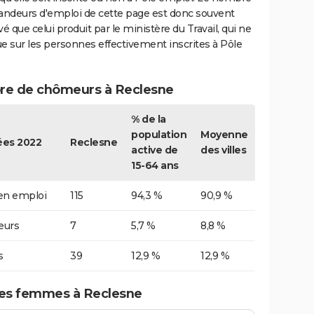
ndeurs d'emploi de cette page est donc souvent
vé que celui produit par le ministère du Travail, qui ne
e sur les personnes effectivement inscrites à Pôle
e de chômeurs à Reclesne
% de la
population
Moyenne
es 2022
Reclesne
active de
des villes
15-64 ans
 en emploi
115
94,3 %
90,9 %
urs
7
5,7 %
8,8 %
s
39
12,9 %
12,9 %
s femmes à Reclesne