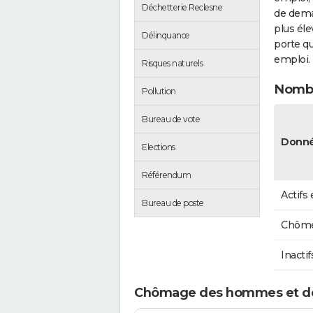
Déchetterie Reclesne
de dema
plus éle
Délinquance
porte qu
emploi.
Risques naturels
Nombr
Pollution
Bureau de vote
Donné
Elections
Référendum
Actifs
Bureau de poste
Chôme
Inactif
Chômage des hommes et de