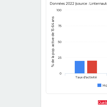
Données 2022 (source : Linternaute
100
% de la pop. active de 15-64 ans
75
50
25
0
Taux d'activité
H
Quels