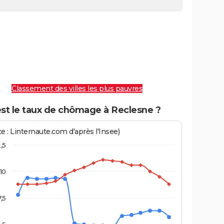
Classement des villes les plus pauvres
est le taux de chômage à Reclesne ?
e : Linternaute.com d'après l'Insee)
2,5
10
7,5