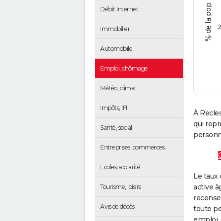
Débit Internet
2
Immobilier
Automobile
Emploi, chômage
Météo, climat
Impôts, IFI
À Recle
qui rep
Santé, social
personne
Entreprises, commerces
Ecoles, scolarité
Le taux 
active â
Tourisme, loisirs
recense
Avis de décès
toute pe
emploi, 