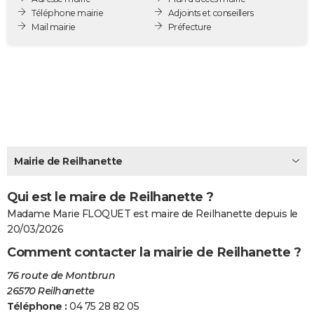
Téléphone mairie
Adjoints et conseillers
City break
Voyage de noces
Climat
Destinations
Voyage nature
Forum
+
PHOTO
Mail mairie
Préfecture
GUIDES D'ACHAT
BONS PLANS
CARTE DE VOEUX
Carte Bonne année
Carte Pâques
Carte de Noël
Carte Saint-Valentin
Carte d'anniversaire
DICTIONNAIRE
Biographies
Expressions
Dictionnaire
Citations
Proverbes
PROGRAMME TV
Mairie de Reilhanette
COPAINS D'AVANT
Qui est le maire de Reilhanette ?
Se connecter
Collèges
Universités
Service militaire
S'inscrire
Lycées
Primaires
Entreprises
Avis de recherche
Madame Marie FLOQUET est maire de Reilhanette depuis le
AVIS DE DÉCÈS
20/03/2026
FORUM
Comment contacter la mairie de Reilhanette ?
Lifestyle
Sport
Television
Cinema
Bricolage
Culture
Auto
Voyage
76 route de Montbrun
26570 Reilhanette
Téléphone :
04 75 28 82 05