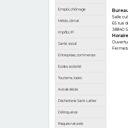
Emploi, chômage
Bureau
Salle cul
Météo, climat
65 rue d
38840 Sa
Impôts, IFI
Horair
Ouvertur
Santé, social
Fermetu
Entreprises, commerces
Ecoles, scolarité
Tourisme, loisirs
Avis de décès
Déchetterie Saint-Lattier
Délinquance
Risques naturels