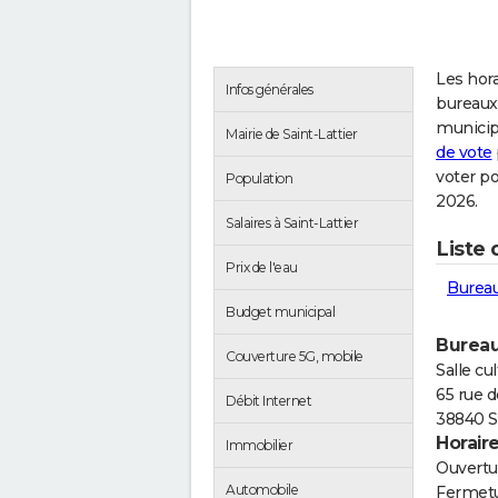
Les hora
Infos générales
bureaux 
municip
Mairie de Saint-Lattier
de vote
voter po
Population
2026.
Salaires à Saint-Lattier
Liste 
Prix de l'eau
Bureau
Budget municipal
Bureau
Couverture 5G, mobile
Salle cul
65 rue d
Débit Internet
38840 Sa
Horair
Immobilier
Ouvertur
Automobile
Fermetu