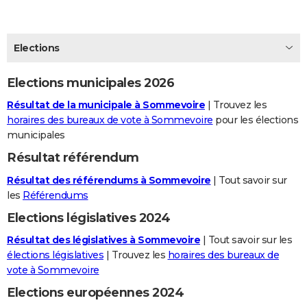
City break
Voyage de noces
Climat
Destinations
Voyage nature
Forum
+
PHOTO
GUIDES D'ACHAT
Elections
BONS PLANS
Elections municipales 2026
CARTE DE VOEUX
Résultat de la municipale à Sommevoire
| Trouvez les
horaires des bureaux de vote à Sommevoire
pour les élections
Carte Bonne année
Carte Pâques
Carte de Noël
Carte Saint-Valentin
Carte d'anniversaire
DICTIONNAIRE
municipales
Biographies
Expressions
Dictionnaire
Citations
Proverbes
PROGRAMME TV
Résultat référendum
Résultat des référendums à Sommevoire
| Tout savoir sur
COPAINS D'AVANT
les
Référendums
Se connecter
Collèges
Universités
Service militaire
S'inscrire
Lycées
Primaires
Entreprises
Avis de recherche
AVIS DE DÉCÈS
Elections législatives 2024
FORUM
Résultat des législatives à Sommevoire
| Tout savoir sur les
élections législatives
| Trouvez les
horaires des bureaux de
Lifestyle
Sport
Television
Cinema
Bricolage
Culture
Auto
Voyage
vote à Sommevoire
Elections européennes 2024