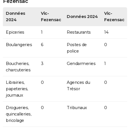
Fezensac
Données
Vic-
Vic-
Données 2024
2024
Fezensac
Fezensac
Epiceries
1
Restaurants
14
Boulangeries
6
Postes de
0
police
Boucheries,
3
Gendarmeries
1
charcuteries
Librairies,
0
Agences du
0
papeteries,
Trésor
journaux
Drogueries,
0
Tribunaux
0
quincalleries,
bricolage