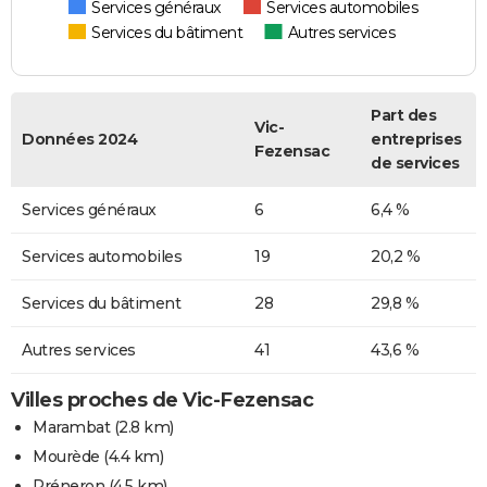
Services généraux
Services automobiles
Services du bâtiment
Autres services
Part des
Vic-
Données 2024
entreprises
Fezensac
de services
Services généraux
6
6,4 %
Services automobiles
19
20,2 %
Services du bâtiment
28
29,8 %
Autres services
41
43,6 %
Villes proches de Vic-Fezensac
Marambat
(2.8 km)
Mourède
(4.4 km)
Préneron
(4.5 km)