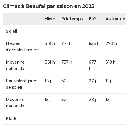
Climat à Beaufai par saison en 2025
Hiver
Printemps
Eté
Automne
Soleil
Heures
319 h
771 h
656 h
270 h
d'ensoleillement
Moyenne
361 h
757 h
677
318 h
nationale
h
Equivalent jours
13 j
32 j
27 j
11 j
de soleil
Moyenne
15 j
32 j
28 j
13 j
nationale
Pluie