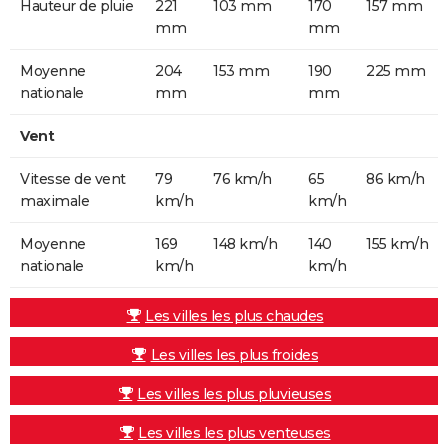
Hauteur de pluie
221
103 mm
170
157 mm
mm
mm
Moyenne
204
153 mm
190
225 mm
nationale
mm
mm
Vent
Vitesse de vent
79
76 km/h
65
86 km/h
maximale
km/h
km/h
Moyenne
169
148 km/h
140
155 km/h
nationale
km/h
km/h
Les villes les plus chaudes
Les villes les plus froides
Les villes les plus pluvieuses
Les villes les plus venteuses