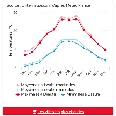
Source : Linternaute.com d'après Météo France
30
Températures ( °C )
20
10
0
Fev
Nov
Jan
Mar
Avr
Mai
Juin
Juil
Aout
Sept
Oct
Dec
Moyenne nationale : maximales
Moyenne nationale : minimales
Maximales à Beaufai
Minimales à Beaufai
Les villes les plus chaudes