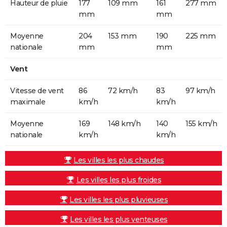
Hauteur de pluie
177
109 mm
161
277 mm
mm
mm
Moyenne
204
153 mm
190
225 mm
nationale
mm
mm
Vent
Vitesse de vent
86
72 km/h
83
97 km/h
maximale
km/h
km/h
Moyenne
169
148 km/h
140
155 km/h
nationale
km/h
km/h
Les villes les plus chaudes
Les villes les plus froides
Les villes les plus pluvieuses
Les villes les plus venteuses