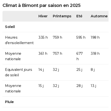
Climat à Bimont par saison en 2025
Hiver
Printemps
Eté
Automne
Soleil
Heures
335 h
759 h
595 h
198 h
d'ensoleillement
Moyenne
361 h
757 h
677
318 h
nationale
h
Equivalent jours
14 j
32 j
25 j
8 j
de soleil
Moyenne
15 j
32 j
28 j
13 j
nationale
Pluie