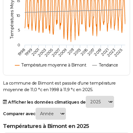
Températures Moyennes ( °C )
15
City break
Voyage de noces
Climat
Destinations
Voyage nature
Forum
+
PHOTO
10
GUIDES D'ACHAT
5
BONS PLANS
CARTE DE VOEUX
0
2021
2023
2025
1998
1999
2001
2003
2005
2007
2009
2011
2013
2015
2017
2019
Carte Bonne année
Carte Pâques
Carte de Noël
Carte Saint-Valentin
Carte d'anniversaire
DICTIONNAIRE
Température moyenne à Bimont
Tendance
Biographies
Expressions
Dictionnaire
Citations
Proverbes
PROGRAMME TV
COPAINS D'AVANT
La commune de Bimont est passée d'une température
moyenne de 11,0 °c en 1998 à 11,9 °c en 2025.
Se connecter
Collèges
Universités
Service militaire
S'inscrire
Lycées
Primaires
Entreprises
Avis de recherche
AVIS DE DÉCÈS
Afficher les données climatiques de
FORUM
Comparer avec
Lifestyle
Sport
Television
Cinema
Bricolage
Culture
Auto
Voyage
Températures à Bimont en 2025