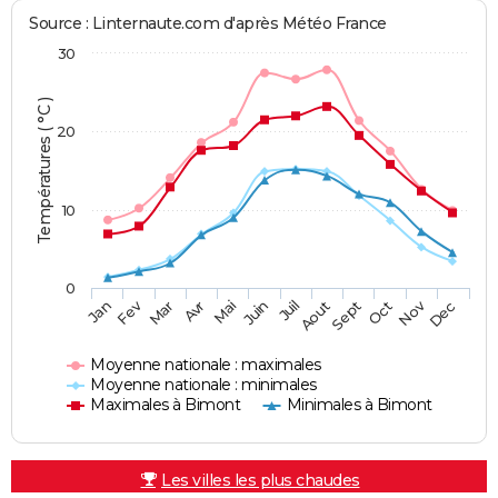
Source : Linternaute.com d'après Météo France
30
Températures ( °C )
20
10
0
Fev
Nov
Jan
Mar
Avr
Mai
Juin
Juil
Aout
Sept
Oct
Dec
Moyenne nationale : maximales
Moyenne nationale : minimales
Maximales à Bimont
Minimales à Bimont
Les villes les plus chaudes