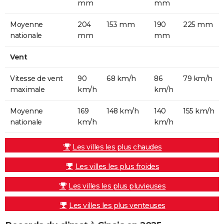
mm
mm
Moyenne
204
153 mm
190
225 mm
nationale
mm
mm
Vent
Vitesse de vent
90
68 km/h
86
79 km/h
maximale
km/h
km/h
Moyenne
169
148 km/h
140
155 km/h
nationale
km/h
km/h
Les villes les plus chaudes
Les villes les plus froides
Les villes les plus pluvieuses
Les villes les plus venteuses