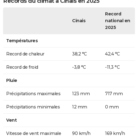
Records du climat à Cinais en 2025
Record
Cinais
national en
2025
Températures
Record de chaleur
38,2 °C
42,4 °C
Record de froid
-3,8 °C
-11,3 °C
Pluie
Précipitations maximales
123 mm
717 mm
Précipitations minimales
12 mm
0 mm
Vent
Vitesse de vent maximale
90 km/h
169 km/h