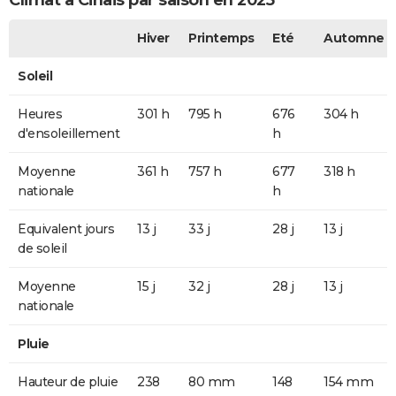
Climat à Cinais par saison en 2025
Hiver
Printemps
Eté
Automne
Soleil
Heures
301 h
795 h
676
304 h
d'ensoleillement
h
Moyenne
361 h
757 h
677
318 h
nationale
h
Equivalent jours
13 j
33 j
28 j
13 j
de soleil
Moyenne
15 j
32 j
28 j
13 j
nationale
Pluie
Hauteur de pluie
238
80 mm
148
154 mm