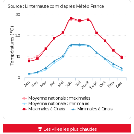
Source : Linternaute.com d'après Météo France
30
Températures ( °C )
20
10
0
Fev
Nov
Jan
Mar
Avr
Mai
Juin
Juil
Aout
Sept
Oct
Dec
Moyenne nationale : maximales
Moyenne nationale : minimales
Maximales à Cinais
Minimales à Cinais
Les villes les plus chaudes