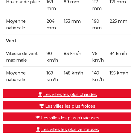
Hauteur de pluie
169
89 mm
117
121 mm
mm
mm
Moyenne
204
153 mm
190
225 mm
nationale
mm
mm
Vent
Vitesse de vent
90
83 km/h
76
94 km/h
maximale
km/h
km/h
Moyenne
169
148 km/h
140
155 km/h
nationale
km/h
km/h
Les villes les plus chaudes
Les villes les plus froides
Les villes les plus pluvieuses
Les villes les plus venteuses