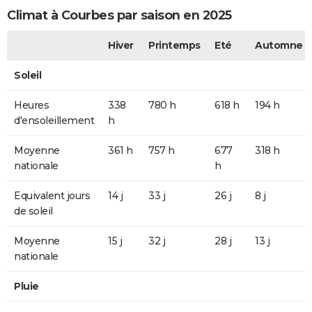
Climat à Courbes par saison en 2025
Hiver
Printemps
Eté
Automne
Soleil
Heures
338
780 h
618 h
194 h
d'ensoleillement
h
Moyenne
361 h
757 h
677
318 h
nationale
h
Equivalent jours
14 j
33 j
26 j
8 j
de soleil
Moyenne
15 j
32 j
28 j
13 j
nationale
Pluie