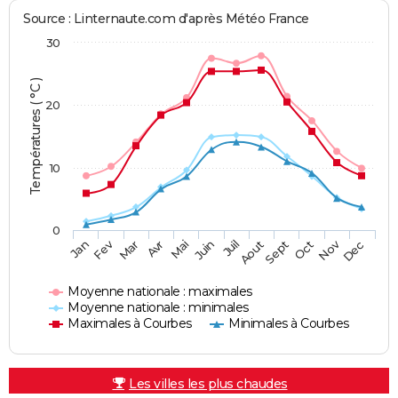
Source : Linternaute.com d'après Météo France
30
Températures ( °C )
20
10
0
Fev
Nov
Jan
Mar
Avr
Mai
Juin
Juil
Aout
Sept
Oct
Dec
Moyenne nationale : maximales
Moyenne nationale : minimales
Maximales à Courbes
Minimales à Courbes
Les villes les plus chaudes