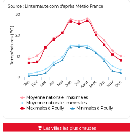
Source : Linternaute.com d'après Météo France
30
Températures ( °C )
20
10
0
Fev
Nov
Jan
Mar
Avr
Mai
Juin
Juil
Aout
Sept
Oct
Dec
Moyenne nationale : maximales
Moyenne nationale : minimales
Maximales à Pouilly
Minimales à Pouilly
Les villes les plus chaudes