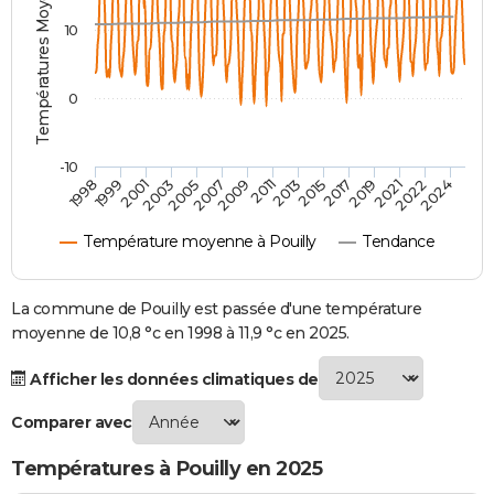
Températures Moyennes ( °C )
City break
Voyage de noces
Climat
Destinations
Voyage nature
Forum
+
PHOTO
10
GUIDES D'ACHAT
0
BONS PLANS
CARTE DE VOEUX
-10
1998
1999
2001
2003
2005
2007
2009
2011
2013
2015
2017
2019
2021
2022
2024
Carte Bonne année
Carte Pâques
Carte de Noël
Carte Saint-Valentin
Carte d'anniversaire
DICTIONNAIRE
Température moyenne à Pouilly
Tendance
Biographies
Expressions
Dictionnaire
Citations
Proverbes
PROGRAMME TV
COPAINS D'AVANT
La commune de Pouilly est passée d'une température
moyenne de 10,8 °c en 1998 à 11,9 °c en 2025.
Se connecter
Collèges
Universités
Service militaire
S'inscrire
Lycées
Primaires
Entreprises
Avis de recherche
AVIS DE DÉCÈS
Afficher les données climatiques de
FORUM
Comparer avec
Lifestyle
Sport
Television
Cinema
Bricolage
Culture
Auto
Voyage
Températures à Pouilly en 2025