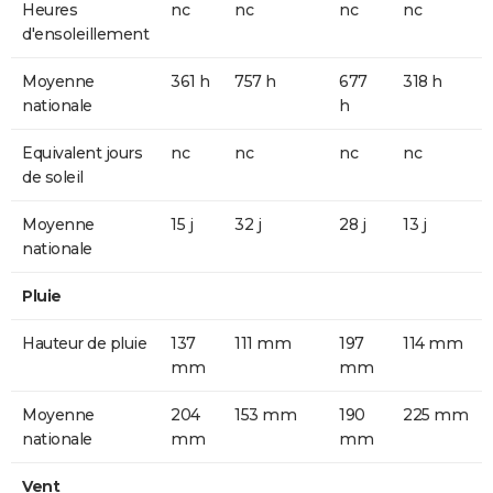
Heures
nc
nc
nc
nc
d'ensoleillement
Moyenne
361 h
757 h
677
318 h
nationale
h
Equivalent jours
nc
nc
nc
nc
de soleil
Moyenne
15 j
32 j
28 j
13 j
nationale
Pluie
Hauteur de pluie
137
111 mm
197
114 mm
mm
mm
Moyenne
204
153 mm
190
225 mm
nationale
mm
mm
Vent