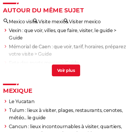
AUTOUR DU MÊME SUJET
Mexico visite
Visite mexico
Visiter mexico
Vexin : que voir, villes, que faire, visiter, le guide
>
Guide
Mémorial de Caen : que voir, tarif, horaires, préparez
votre visite
> Guide
Fete des morts mexico
> Guide
La Réunion : activités, lieux à voir, visite, plus belles
plages, météo... Le guide
> Guide
Paysage mexico
> Guide
MEXIQUE
Le Yucatan
Tulum : lieux à visiter, plages, restaurants, cenotes,
météo... le guide
Cancun : lieux incontournables à visiter, quartiers,