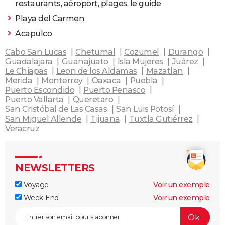
restaurants, aéroport, plages, le guide
Playa del Carmen
Acapulco
Cabo San Lucas
Chetumal
Cozumel
Durango
Guadalajara
Guanajuato
Isla Mujeres
Juárez
Le Chiapas
Leon de los Aldamas
Mazatlan
Merida
Monterrey
Oaxaca
Puebla
Puerto Escondido
Puerto Penasco
Puerto Vallarta
Queretaro
San Cristóbal de Las Casas
San Luis Potosí
San Miguel Allende
Tijuana
Tuxtla Gutiérrez
Veracruz
NEWSLETTERS
Voyage
Voir un exemple
Week-End
Voir un exemple