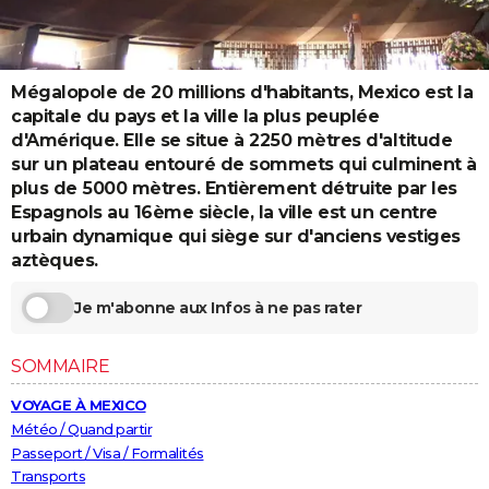
City break
Voyage de noces
Climat
Destinations
Voyage nature
Forum
+
PHOTO
GUIDES D'ACHAT
Mégalopole de 20 millions d'habitants, Mexico est la
capitale du pays et la ville la plus peuplée
BONS PLANS
d'Amérique. Elle se situe à 2250 mètres d'altitude
CARTE DE VOEUX
sur un plateau entouré de sommets qui culminent à
plus de 5000 mètres. Entièrement détruite par les
Carte Bonne année
Carte Pâques
Carte de Noël
Carte Saint-Valentin
Carte d'anniversaire
DICTIONNAIRE
Espagnols au 16ème siècle, la ville est un centre
urbain dynamique qui siège sur d'anciens vestiges
Biographies
Expressions
Dictionnaire
Citations
Proverbes
PROGRAMME TV
aztèques.
COPAINS D'AVANT
Je m'abonne aux Infos à ne pas rater
Se connecter
Collèges
Universités
Service militaire
S'inscrire
Lycées
Primaires
Entreprises
Avis de recherche
AVIS DE DÉCÈS
SOMMAIRE
FORUM
VOYAGE À MEXICO
Lifestyle
Sport
Television
Cinema
Bricolage
Culture
Auto
Voyage
Météo / Quand partir
Passeport / Visa / Formalités
Transports