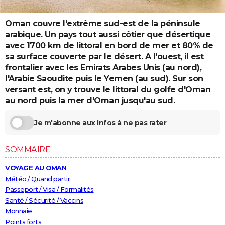
City break
Voyage de noces
Climat
Destinations
Voyage nature
Forum
+
PHOTO
Oman couvre l'extrême sud-est de la péninsule
GUIDES D'ACHAT
arabique. Un pays tout aussi côtier que désertique
avec 1700 km de littoral en bord de mer et 80% de
BONS PLANS
sa surface couverte par le désert. A l'ouest, il est
frontalier avec les Emirats Arabes Unis (au nord),
CARTE DE VOEUX
l'Arabie Saoudite puis le Yemen (au sud). Sur son
versant est, on y trouve le littoral du golfe d'Oman
Carte Bonne année
Carte Pâques
Carte de Noël
Carte Saint-Valentin
Carte d'anniversaire
DICTIONNAIRE
au nord puis la mer d'Oman jusqu'au sud.
Biographies
Expressions
Dictionnaire
Citations
Proverbes
PROGRAMME TV
Je m'abonne aux Infos à ne pas rater
COPAINS D'AVANT
SOMMAIRE
Se connecter
Collèges
Universités
Service militaire
S'inscrire
Lycées
Primaires
Entreprises
Avis de recherche
AVIS DE DÉCÈS
VOYAGE AU OMAN
FORUM
Météo / Quand partir
Passeport / Visa / Formalités
Lifestyle
Sport
Television
Cinema
Bricolage
Culture
Auto
Voyage
Santé / Sécurité / Vaccins
Monnaie
Points forts