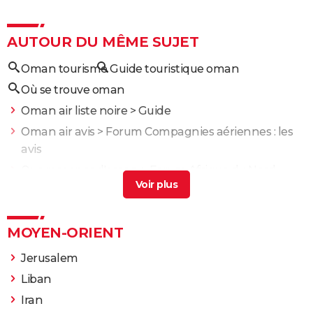
AUTOUR DU MÊME SUJET
Oman tourisme
Guide touristique oman
Où se trouve oman
Oman air liste noire
> Guide
Oman air avis
>
Forum Compagnies aériennes : les
avis
Que ramener d'oman
>
Forum Afrique du Nord
Décalage horaire : carte des 24 fuseaux horaires et
calcul du décalage par ville et pays
> Guide
Assurance Covid-19 : pour quels pays est-elle
MOYEN-ORIENT
obligatoire ?
> Guide
Jerusalem
Liban
Iran