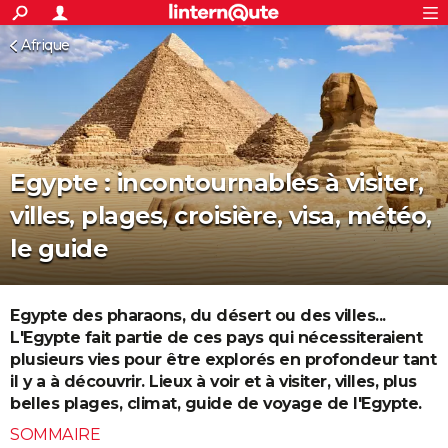
ACTUALITÉS
Afrique
Connexion
S'inscrire
Rechercher
Société
Education
Villes
Politique
Faits Divers
Monde
+
SPORT
Football
Cyclisme
Forum
Coupe du monde 2026
Tennis
Rugby
CULTURE
TNT
Cinéma
Musique
Programme TV
Streaming
Sorties cinéma
+
FINANCE
Egypte : incontournables à visiter,
Impôts
Immobilier
Banque
Crédit
Retraite
Epargne
Risques naturels par ville
Assurance
AUTO
villes, plages, croisière, visa, météo,
Réserver un essai
Berlines
Forum auto
Essais
Citadines
SUV
+
HIGH-TECH
le guide
Meilleur smartphone
Ordinateurs
Guide high-tech
Mobiles
Internet
Jeux vidéo
+
BRICOLAGE
Aménagement intérieur
Cuisine
Jardinage
+
Forum
Extérieur
Salle de bains
Rangement
WEEK-END
Egypte des pharaons, du désert ou des villes...
L'Egypte fait partie de ces pays qui nécessiteraient
Escapades
Expositions
Week-end nature
Guides de France
Patrimoine
Musées
+
LIFESTYLE
plusieurs vies pour être explorés en profondeur tant
il y a à découvrir. Lieux à voir et à visiter, villes, plus
Bien-être
Mode
+
Art de vivre
Loisirs
Modes de vie
SANTE
belles plages, climat, guide de voyage de l'Egypte.
Guide de la santé
Médicaments
+
Alimentation
Maladies
Sommeil
VOYAGE
SOMMAIRE