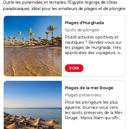
Outre les pyramides et temples, l'Egypte regorge de côtes
paradisiaques, idéal pour les amateurs de plages et de plongée.
Plages d'Hurghada
Spots de plongée
Plutôt activités sportives et
nautiques ? Rendez-vous sur
les plages de Hurghada : très
appréciées des voyageurs, on
y trouve un merveilleux récif
corallien. Fréquentées par de
VOIR
nombreux touristes, les
plages d'Hurghada
possèdent des bars, des
restaurants et il est possible
Plages de la mer Rouge
d'y louer parasols et transats.
Crédit : Anton Petrus / 123RF
Plages préservées
Pour les plongeurs les plus
aguerris, tournez-vous vers
les spots préservés de la Mer
Rouge : Marsa Alam qui offre
l'opportunité de rencontrer
des dauphins, le très rare