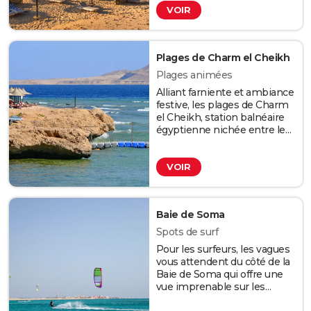
VOIR
dugong, le requin à pointe
blanche du large et des
requins marteaux, Dahab,
surnommée la plage dorée,
Plages de Charm el Cheikh
l'incroyable joyau qui est
totalement préservé du
Plages animées
tourisme de masse, ou
Alliant farniente et ambiance
même Taba.
festive, les plages de Charm
Crédit : Roberto Binetti /
el Cheikh, station balnéaire
123RF
égyptienne nichée entre le
désert de la péninsule du
Sinaï et la mer Rouge, sont
VOIR
également très fréquentées
par les touristes. Vosu y
trouverez des parasols et
transats à louer ainsi que des
Baie de Soma
restaurants où déguster du
poisson grillé.
Spots de surf
Crédit : Svetlana
Pour les surfeurs, les vagues
Gorodetskaya / 123RF
vous attendent du côté de la
Baie de Soma qui offre une
vue imprenable sur les
montagnes environnante,