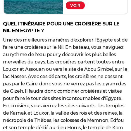
où le paysage désertique
VOIR
contraste totalement avec
les eaux turquoise, ou sur la
côte Méditerranéenne
pour une bonne séance de
QUEL ITINÉRAIRE POUR UNE CROISIÈRE SUR LE
kitesurf. Toute l'année
NIL EN EGYPTE ?
profitez d'une eau qui varie
entre 22°C en hiver jusqu'à
Une des meilleures manières d'explorer l'Egypte est de
28°C en été.
faire une croisière sur le Nil. En bateau, vous naviguez
Crédit :
/ 123RF
Uldis Zile
au rythme de l'eau pour y découvrir les plus belles
merveilles du pays. Les croisières partent toutes entre
Louxor et Assouan ou vers le site de Abou Simbel, sur le
lac Nasser. Avec ces départs, les croisières ne passent
pas par le Caire, donc vous ne verrez pas les pyramides
de Gizeh. Il faudra donc combiner croisières et visites
pour faire le tour des sites incontournables d'Egypte.
En croisière, vous verrez les sites suivants : les temples
de Karnak et Louxor, la vallée des rois et des reines, la
nécropole de Thèbes, les colosses de Memnon, Edfou
et son temple dédié au dieu Horus, le temple de Kom