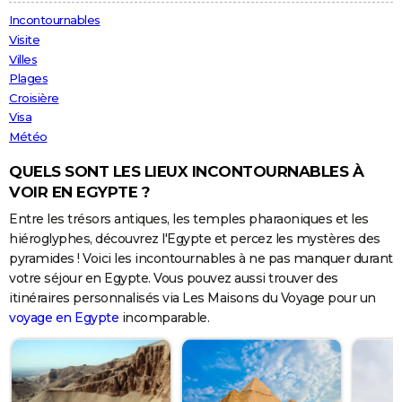
City break
Voyage de noces
Climat
Destinations
Voyage nature
Forum
+
Incontournables
PHOTO
Visite
GUIDES D'ACHAT
Villes
Plages
BONS PLANS
Croisière
Visa
CARTE DE VOEUX
Météo
Carte Bonne année
Carte Pâques
Carte de Noël
Carte Saint-Valentin
Carte d'anniversaire
DICTIONNAIRE
QUELS SONT LES LIEUX INCONTOURNABLES À
VOIR EN EGYPTE ?
Biographies
Expressions
Dictionnaire
Citations
Proverbes
PROGRAMME TV
Entre les trésors antiques, les temples pharaoniques et les
hiéroglyphes, découvrez l'Egypte et percez les mystères des
COPAINS D'AVANT
pyramides ! Voici les incontournables à ne pas manquer durant
Se connecter
Collèges
Universités
Service militaire
S'inscrire
Lycées
Primaires
Entreprises
Avis de recherche
AVIS DE DÉCÈS
votre séjour en Egypte. Vous pouvez aussi trouver des
itinéraires personnalisés via Les Maisons du Voyage pour un
FORUM
voyage en Egypte
incomparable.
Lifestyle
Sport
Television
Cinema
Bricolage
Culture
Auto
Voyage