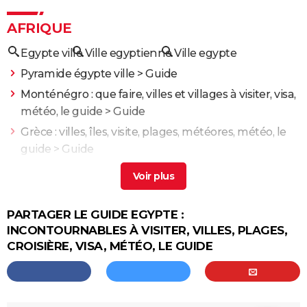
AFRIQUE
Egypte ville
Ville egyptienne
Ville egypte
Pyramide égypte ville
> Guide
Monténégro : que faire, villes et villages à visiter, visa,
météo, le guide
> Guide
Grèce : villes, îles, visite, plages, météores, météo, le
guide
> Guide
Autriche : incontournables, villes, villages, stations de
ski, météo, le guide
> Guide
Suède : que voir, que visiter, villes, monnaie, météo, le
PARTAGER LE GUIDE EGYPTE :
guide
> Guide
INCONTOURNABLES À VISITER, VILLES, PLAGES,
Sénégal
CROISIÈRE, VISA, MÉTÉO, LE GUIDE
Tunisie : que voir, que visiter, villes, plages, météo, le
guide
Maroc : incontournables, villes, visite, plages,