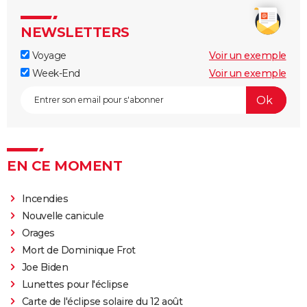
passeport, météo, le guide
NEWSLETTERS
Cap-Vert
La Réunion : activités, lieux à voir, visite, plus belles
Voyage
Voir un exemple
plages, météo... Le guide
Week-End
Voir un exemple
Madagascar : lieux incontournables à visiter, îles,
aéroport, plages, météo, le guide
Algérie
Seychelles : plus belles plages, climat, aéroport,
EN CE MOMENT
guide de voyage
Île Maurice : lieux à voir et à visiter, plages, Covid,
Incendies
météo, le guide
Nouvelle canicule
Afrique du Sud
Orages
Côte d'Ivoire
Mort de Dominique Frot
Zanzibar
Joe Biden
Lunettes pour l'éclipse
Tanzanie
Carte de l'éclipse solaire du 12 août