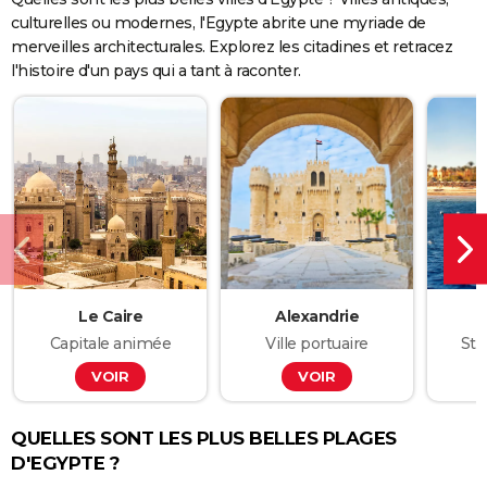
Crédit : Elizaveta
vous devez tout le temps
Galitckaia/123RF
culturelles ou modernes, l'Egypte abrite une myriade de
être accompagné d'un
merveilles architecturales. Explorez les citadines et retracez
chauffeur ; la circulation libre
des étrangers entre deux
l'histoire d'un pays qui a tant à raconter.
villes n'est pas autorisée. Il
est également interdit aux
étrangers de circuler de nuit,
sauf en train couchette.
Crédit : Roman
Stetsyk/123RF
Le Caire
Alexandrie
Capitale animée
Ville portuaire
Sta
VOIR
VOIR
QUELLES SONT LES PLUS BELLES PLAGES
D'EGYPTE ?