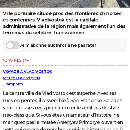
City break
Voyage de noces
Climat
Destinations
Voyage nature
Forum
+
PHOTO
Ville portuaire située près des frontières chinoises
GUIDES D'ACHAT
et coréennes, Vladivostok est la capitale
administrative de la région mais également l'un des
BONS PLANS
terminus du célèbre Transsibérien.
CARTE DE VOEUX
Je m'abonne aux Infos à ne pas rater
Carte Bonne année
Carte Pâques
Carte de Noël
Carte Saint-Valentin
Carte d'anniversaire
DICTIONNAIRE
SOMMAIRE
Biographies
Expressions
Dictionnaire
Citations
Proverbes
PROGRAMME TV
VOYAGE À VLADIVOSTOK
COPAINS D'AVANT
Météo / Quand partir
Transports
Se connecter
Collèges
Universités
Service militaire
S'inscrire
Lycées
Primaires
Entreprises
Avis de recherche
AVIS DE DÉCÈS
Le centre ville de Vladivostok est superbe. Avec ses
rues en pentes, il ressemble à San Francisco. Baladez-
FORUM
vous dans ses rues pour admirer les édifices de style
Lifestyle
Sport
Television
Cinema
Bricolage
Culture
Auto
Voyage
néo-classique. Si vous êtes un amateur d’histoire, ne
manquez pas le musée Arsenyev Primorye, ouvert en
1890, qui expose de nombreux objets historiques de la