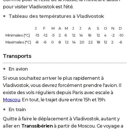
pour visiter Vladivostok est l'été.
Tableau des températures à Vladivostok
J
F
M
A
M
J
J
A
S
O
N
D
Minimales (°C)
-15
-12
-5
2
6
12
14
16
12
4
-2
-10
Maximales (°C)
-8
-6
0
8
12
14
20
22
18
12
2
-6
Transports
En avion
Si vous souhaitez arriver le plus rapidement à
Vladivostok, vous devrez forcément prendre l'avion. Il
existe des vols réguliers depuis Paris avec escale à
Moscou
. En tout, le trajet dure entre 15h et 19h.
En train
Quitte à faire le déplacement à Vladivostok, autant y
aller en
Transsibérien
à partir de Moscou. Ce voyage a