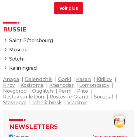
en Transsiberien ?
>
Forum Russie
RUSSIE
Saint-Pétersbourg
Moscou
Sotchi
Kaliningrad
Anapa
Gelendzhik
Gorki
Kasan
Kirillov
Kirov
Kostroma
Krasnodar
Lomonossov
Novgorod
Ouglitch
Perm
Plios
Rostov sur le Don
Rostov-le-Grand
Souzdal
Stavropol
Tcheliabinsk
Vladimir
NEWSLETTERS
Voyage
Voir un exemple