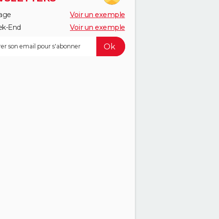
age
Voir un exemple
k-End
Voir un exemple