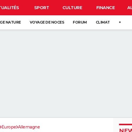
TUALITÉS
SPORT
CULTURE
FINANCE
A
GE NATURE
VOYAGE DE NOCES
FORUM
CLIMAT
+
Europe
Allemagne
NEW