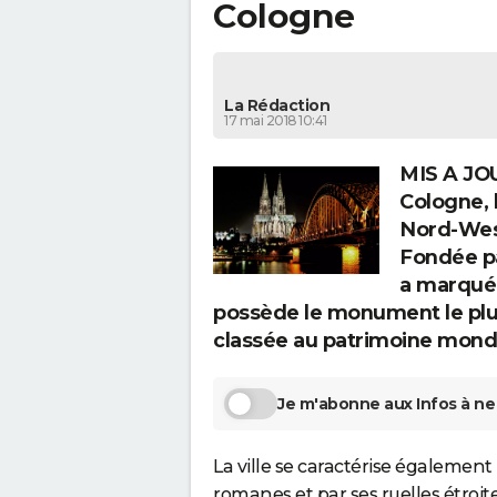
Cologne
La Rédaction
17 mai 2018 10:41
MIS A JOU
Cologne, 
Nord-West
Fondée pa
a marqué 
possède le monument le plus
classée au patrimoine mondi
Je m'abonne aux Infos à ne 
La ville se caractérise également
romanes et par ses ruelles étroi