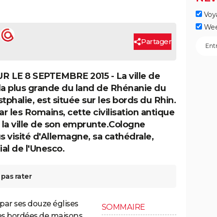
Voy
Wee
Partager
R LE 8 SEPTEMBRE 2015 - La ville de
la plus grande du land de Rhénanie du
phalie, est située sur les bords du Rhin.
r les Romains, cette civilisation antique
la ville de son emprunte.Cologne
 visité d'Allemagne, sa cathédrale,
al de l'Unesco.
pas rater
 par ses douze églises
SOMMAIRE
tes bordées de maisons