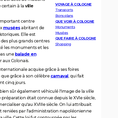
VOYAGE À COLOGNE
certain à la
ville
Transports
Bons plans
important centre
QUE VOIR À COLOGNE
Monuments
ux
musées
abritant de
Musées
storiques. Elle est
QUE FAIRE À COLOGNE
 des plus grands centres
Shopping
sité les monuments et les
pas une
balade en
r aux Colonais.
nternationale acquise grâce à ses foires
i que grâce à son célèbre
carnaval
, qui fait
t cinq jours.
ien sûr également véhiculé l'image de la ville
e préparation était connue depuis le XVIe siècle,
aliser qu'au XVIIIe siècle. On lui attribuait
nt reniées par l'administration napoléonienne
a ville. Cette loi fut contournée par les