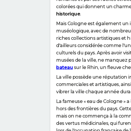
colorées qui donnent un charme 
historique
.
Mais Cologne est également un 
muséologique, avec de nombre
riches collections artistiques et hi
d'ailleurs considérée comme l'un
culturels du pays. Après avoir vi
musées de la ville, ne manquez 
bateau
sur le Rhin, un fleuve che
La ville possède une réputation i
commerciales et artistiques, ains
vibrer la ville chaque année duran
La fameuse « eau de Cologne » a b
hors des frontières du pays. Cett
mais on ne commença à la commerci
des vertus médicinales, qui fure
lors de l'occupation française de l