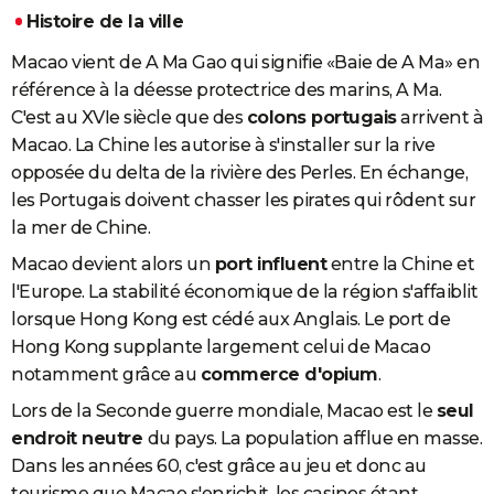
Histoire de la ville
Macao vient de A Ma Gao qui signifie «Baie de A Ma» en
référence à la déesse protectrice des marins, A Ma.
C'est au XVIe siècle que des
colons portugais
arrivent à
Macao. La Chine les autorise à s'installer sur la rive
opposée du delta de la rivière des Perles. En échange,
les Portugais doivent chasser les pirates qui rôdent sur
la mer de Chine.
Macao devient alors un
port influent
entre la Chine et
l'Europe. La stabilité économique de la région s'affaiblit
lorsque Hong Kong est cédé aux Anglais. Le port de
Hong Kong supplante largement celui de Macao
notamment grâce au
commerce d'opium
.
Lors de la Seconde guerre mondiale, Macao est le
seul
endroit neutre
du pays. La population afflue en masse.
Dans les années 60, c'est grâce au jeu et donc au
tourisme que Macao s'enrichit, les casinos étant