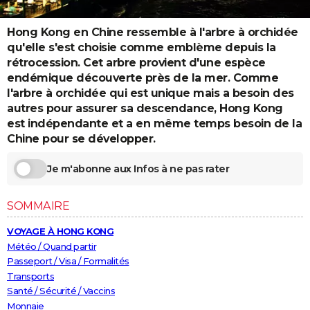
City break
Voyage de noces
Climat
Destinations
Voyage nature
Forum
+
PHOTO
Hong Kong en Chine ressemble à l'arbre à orchidée
GUIDES D'ACHAT
qu'elle s'est choisie comme emblème depuis la
rétrocession. Cet arbre provient d'une espèce
BONS PLANS
endémique découverte près de la mer. Comme
l'arbre à orchidée qui est unique mais a besoin des
CARTE DE VOEUX
autres pour assurer sa descendance, Hong Kong
est indépendante et a en même temps besoin de la
Carte Bonne année
Carte Pâques
Carte de Noël
Carte Saint-Valentin
Carte d'anniversaire
DICTIONNAIRE
Chine pour se développer.
Biographies
Expressions
Dictionnaire
Citations
Proverbes
PROGRAMME TV
Je m'abonne aux Infos à ne pas rater
COPAINS D'AVANT
SOMMAIRE
Se connecter
Collèges
Universités
Service militaire
S'inscrire
Lycées
Primaires
Entreprises
Avis de recherche
AVIS DE DÉCÈS
VOYAGE À HONG KONG
FORUM
Météo / Quand partir
Passeport / Visa / Formalités
Lifestyle
Sport
Television
Cinema
Bricolage
Culture
Auto
Voyage
Transports
Santé / Sécurité / Vaccins
Monnaie