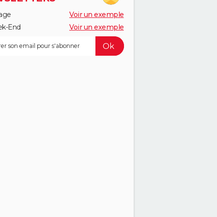
age
Voir un exemple
k-End
Voir un exemple