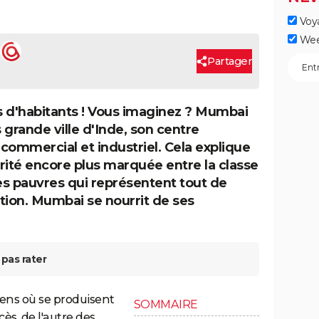
Voy
Wee
Partager
ns d'habitants ! Vous imaginez ? Mumbai
s grande ville d'Inde, son centre
 commercial et industriel. Cela explique
rité encore plus marquée entre la classe
les pauvres qui représentent tout de
tion. Mumbai se nourrit de ses
pas rater
iens où se produisent
SOMMAIRE
s, de l'autre des