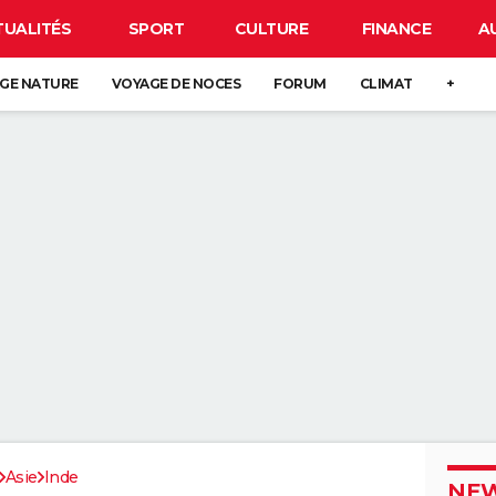
TUALITÉS
SPORT
CULTURE
FINANCE
A
GE NATURE
VOYAGE DE NOCES
FORUM
CLIMAT
+
Asie
Inde
NEW