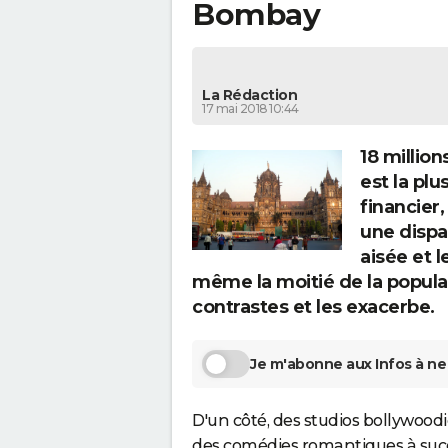
Bombay
La Rédaction
17 mai 2018 10:44
18 millio
est la plu
financier,
une dispa
aisée et 
même la moitié de la popula
contrastes et les exacerbe.
Je m'abonne aux Infos à ne 
D'un côté, des studios bollywood
des comédies romantiques à succè