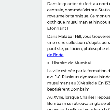
Dans le quartier du fort, au nord 
centrale, nommée Victoria Statio
royaume britannique. Ce monume
gothique, musulman et hindou av
Etonnant !
Dans Malabar Hill, vous trouvere
une riche collection d'objets perso
pacifiste, politicien, philosophe e
de l'Inde
.
Histoire de Mumbai
La ville est née par la formation d
avt. J-C. Plusieurs dynasties hindo
musulmans au XIVe siècle. En 1534
baptisèrent Bombaim.
Au XVIIe, lorsque Charles II épou
Bombaim se retrouva anglaise e
nouveau, la ville est vendue à la