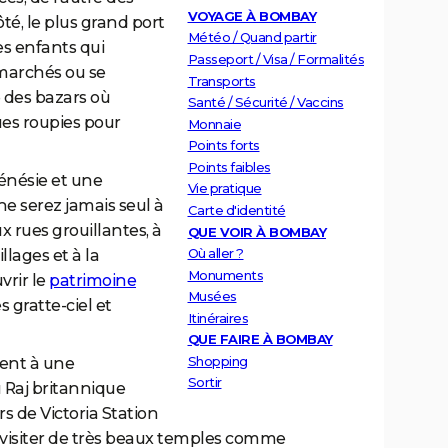
VOYAGE À BOMBAY
ôté, le plus grand port
Météo / Quand partir
es enfants qui
Passeport / Visa / Formalités
 marchés ou se
Transports
 des bazars où
Santé / Sécurité / Vaccins
ues roupies pour
Monnaie
Points forts
Points faibles
rénésie et une
Vie pratique
ne serez jamais seul à
Carte d'identité
 rues grouillantes, à
QUE VOIR À BOMBAY
Où aller ?
llages et à la
Monuments
vrir le
patrimoine
Musées
s gratte-ciel et
Itinéraires
QUE FAIRE À BOMBAY
Shopping
ent à une
Sortir
u Raj britannique
s de Victoria Station
 visiter de très beaux temples comme