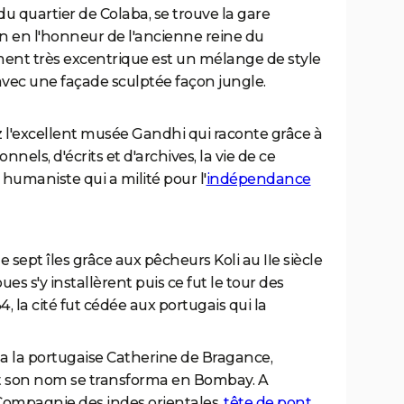
du quartier de Colaba, se trouve la gare
n en l'honneur de l'ancienne reine du
nt très excentrique est un mélange de style
ec une façade sculptée façon jungle.
z l'excellent musée Gandhi qui raconte grâce à
nnels, d'écrits et d'archives, la vie de ce
t humaniste qui a milité pour l'
indépendance
e sept îles grâce aux pêcheurs Koli au IIe siècle
ues s'y installèrent puis ce fut le tour des
, la cité fut cédée aux portugais qui la
sa la portugaise Catherine de Bragance,
t son nom se transforma en Bombay. A
 Compagnie des indes orientales,
tête de pont