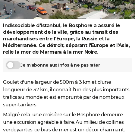
City break
Voyage de noces
Climat
Destinations
Voyage nature
Forum
+
PHOTO
GUIDES D'ACHAT
Indissociable d'Istanbul, le Bosphore a assuré le
développement de la ville, grâce au transit des
BONS PLANS
marchandises entre l'Europe, la Russie et la
CARTE DE VOEUX
Méditerranée. Ce détroit, séparant l'Europe et l'Asie,
relie la mer de Marmara à la mer Noire.
Carte Bonne année
Carte Pâques
Carte de Noël
Carte Saint-Valentin
Carte d'anniversaire
DICTIONNAIRE
Je m'abonne aux Infos à ne pas rater
Biographies
Expressions
Dictionnaire
Citations
Proverbes
PROGRAMME TV
COPAINS D'AVANT
Goulet d'une largeur de 500m à 3 km et d'une
longueur de 32 km, il connaît l'un des plus importants
Se connecter
Collèges
Universités
Service militaire
S'inscrire
Lycées
Primaires
Entreprises
Avis de recherche
AVIS DE DÉCÈS
trafics au monde et est emprunté par de nombreux
super-tankers.
FORUM
Malgré cela, une croisière sur le Bosphore demeure
Lifestyle
Sport
Television
Cinema
Bricolage
Culture
Auto
Voyage
une excursion agréable à faire. Au milieu de collines
verdoyantes, ce bras de mer est un décor charmant.