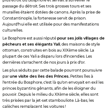
plus étroit du Bosphore et servait à surveiller le
passage du détroit. Ses trois grosses tours et ses
murailles étaient dotées de canons. Après la prise de
Constantinople, la forteresse servit de prison.
Aujourd'hui elle est utilisée pour des manifestations
culturelles.
Le Bosphore est aussi réputé
pour ses jolis villages de
pêcheurs et ses élégants
Yali
, des maisons de style
ottoman, construites en bois au XIXème siècle. La
plupart de ces Yali a disparu lors d'incendies. Les
dernières s'arrachent de nos jours à prix d'or.
Les plus séduits par cette balade pourront poursuivre
par
une visite des îles des Princes.
Petites îles à
l'entrée du Bosphore, c'est là qu'on envoyait en exil les
princes byzantins gênants, afin de les éloigner du
pouvoir. Depuis le milieu du XXème siècle, elles sont
très prisées par la jet-set stambouliote. Là-bas, les
calèches remplacent les voitures !