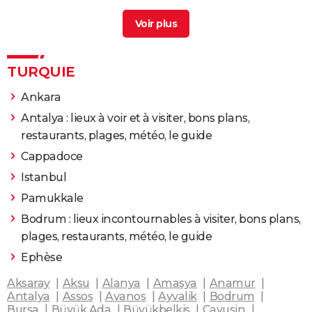
Croisière bosphore istanbul
> Guide
TURQUIE
Ankara
Antalya : lieux à voir et à visiter, bons plans,
restaurants, plages, météo, le guide
Cappadoce
Istanbul
Pamukkale
Bodrum : lieux incontournables à visiter, bons plans,
plages, restaurants, météo, le guide
Ephèse
Aksaray
Aksu
Alanya
Amasya
Anamur
Antalya
Assos
Avanos
Ayvalik
Bodrum
Bursa
Büyük Ada
Büyükbelkis
Cavusin