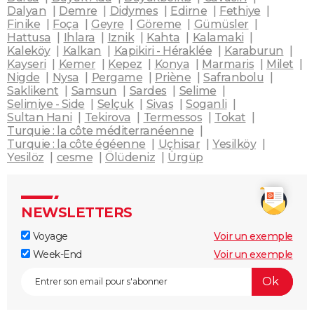
Dalyan
Demre
Didymes
Edirne
Fethiye
Finike
Foça
Geyre
Göreme
Gümüsler
Hattusa
Ihlara
Iznik
Kahta
Kalamaki
Kaleköy
Kalkan
Kapikiri - Héraklée
Karaburun
Kayseri
Kemer
Kepez
Konya
Marmaris
Milet
Nigde
Nysa
Pergame
Priène
Safranbolu
Saklikent
Samsun
Sardes
Selime
Selimiye - Side
Selçuk
Sivas
Soganli
Sultan Hani
Tekirova
Termessos
Tokat
Turquie : la côte méditerranéenne
Turquie : la côte égéenne
Uçhisar
Yesilköy
Yesilöz
cesme
Ölüdeniz
Ürgüp
NEWSLETTERS
Voyage
Voir un exemple
Week-End
Voir un exemple