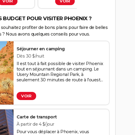
VOIR
VOIR
VOIR
 BUDGET POUR VISITER PHOENIX ?
souhaitez profiter de bons plans pour faire de belles
 ? Nous avons quelques conseils pour vous.
Séjourner en camping
Dès 30 $/nuit
Il est tout à fait possible de visiter Phoenix
tout en séjournant dans un camping. Le
Usery Mountain Regional Park, à
seulement 30 minutes de route à l'ouest
de la ville, dispose par exemple de
73 emplacements aménagés pour
VOIR
accueillir un camping-car ou une voiture et
une tente. L'accès à l'eau, à l'électricité, un
espace barbecue, une table, des sanitaires
entretenus et une zone de vidange sont
Carte de transport
également à disposition des vacanciers. À
partir de 30 $/nuit.
À partir de 4 $/jour
Crédits : fblanco7305/123RF
Pour vous déplacer à Phoenix, vous