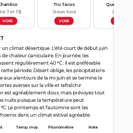
Chantico
Tru Tacos
Que Chever
re 7 et 11$
Street-food
Dès 10$
VOIR
VOIR
VOIR
?
r un climat désertique. L'été court de début juin
 de chaleur caniculaire. En journée, les
sent régulièrement 40 °C : il est préférable
 cette période. Désert oblige, les précipitations
 aux alentours de la mi-juin et se termine le
es averses sur la ville et rafraîchir
er est agréablement doux, mais prévoyez tout
es nuits puisque la température peut
 °C. Le printemps et l'automne sont les
hoenix dans un climat estival agréable.
t
Temp. moy.
Pluviométrie
Note