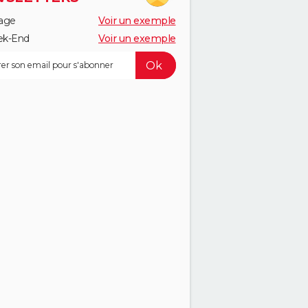
age
Voir un exemple
k-End
Voir un exemple