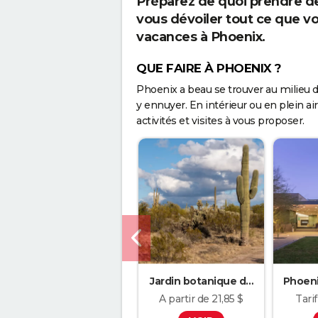
Préparez de quoi prendre de
vous dévoiler tout ce que v
vacances à Phoenix.
QUE FAIRE À PHOENIX ?
Phoenix a beau se trouver au milieu d
y ennuyer. En intérieur ou en plein air, 
activités et visites à vous proposer.
Jardin botanique du
Phoen
désert
A partir de 21,85 $
Tarif