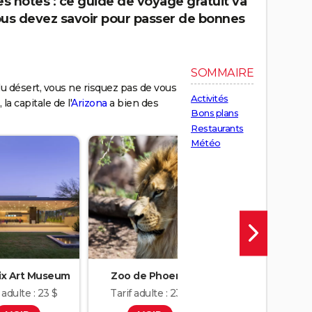
s notes : ce guide de voyage gratuit va
ous devez savoir pour passer de bonnes
SOMMAIRE
u désert, vous ne risquez pas de vous
Activités
la capitale de l'
Arizona
a bien des
Bons plans
Restaurants
Météo
ix Art Museum
Zoo de Phoenix
Heard Muse
 adulte : 23 $
Tarif adulte : 23 $
20$ l'entrée