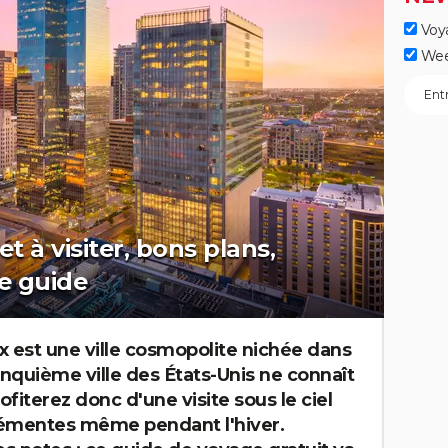
Voy
Wee
et à visiter, bons plans,
le guide
ix est une ville cosmopolite nichée dans
inquième ville des États-Unis ne connaît
ofiterez donc d'une visite sous le ciel
lémentes même pendant l'hiver.