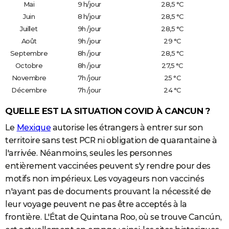
Mai
9 h/jour
28,5 °C
Juin
8 h/jour
28,5 °C
Juillet
9h /jour
28,5 °C
Août
9h /jour
29 °C
Septembre
8h /jour
28,5 °C
Octobre
8h /jour
27,5 °C
Novembre
7h /jour
25 °C
Décembre
7h /jour
24 °C
QUELLE EST LA SITUATION COVID À CANCUN ?
Le
Mexique
autorise les étrangers à entrer sur son
territoire sans test PCR ni obligation de quarantaine à
l'arrivée.
Néanmoins, seules les personnes
entièrement vaccinées peuvent s'y rendre pour des
motifs non impérieux. Les voyageurs non vaccinés
n'ayant pas de documents prouvant la nécessité de
leur voyage peuvent ne pas être acceptés à la
frontière.
L'État de Quintana Roo, où se trouve Cancún,