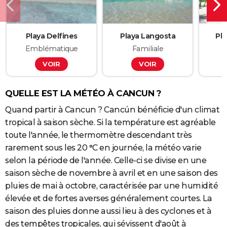
Playa Delfines
Playa Langosta
Pla
Emblématique
Familiale
VOIR
VOIR
QUELLE EST LA MÉTÉO À CANCUN ?
Quand partir à Cancun ? Cancún bénéficie d'un climat
tropical à saison sèche. Si la température est agréable
toute l'année, le thermomètre descendant très
rarement sous les 20 °C en journée, la météo varie
selon la période de l'année. Celle-ci se divise en une
saison sèche de novembre à avril et en une saison des
pluies de mai à octobre, caractérisée par une humidité
élevée et de fortes averses généralement courtes. La
saison des pluies donne aussi lieu à des cyclones et à
des tempêtes tropicales, qui sévissent d'août à