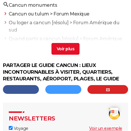
Cancun monuments
Cancun ou tulum
>
Forum Mexique
Ou loger a cancun
[résolu] >
Forum Amérique du
sud
Quand partir a cancun
[résolu] >
Forum Amérique
du sud
Playa del carmen cancun
> Guide
Meteo cancun janvier
[résolu] >
Forum Amérique du
PARTAGER LE GUIDE CANCUN : LIEUX
sud
INCONTOURNABLES À VISITER, QUARTIERS,
RESTAURANTS, AÉROPORT, PLAGES, LE GUIDE
Le Yucatan
Tulum : lieux à visiter, plages, restaurants, cenotes,
météo... le guide
Acapulco
Mexico
NEWSLETTERS
Voyage
Voir un exemple