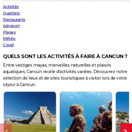
City break
Voyage de noces
Climat
Destinations
Voyage nature
Forum
+
Activités
PHOTO
Quartiers
GUIDES D'ACHAT
Restaurants
Aéroport
BONS PLANS
Plages
Météo
CARTE DE VOEUX
Covid
Carte Bonne année
Carte Pâques
Carte de Noël
Carte Saint-Valentin
Carte d'anniversaire
DICTIONNAIRE
QUELS SONT LES ACTIVITÉS À FAIRE À CANCUN ?
Entre vestiges mayas, merveilles naturelles et plaisirs
Biographies
Expressions
Dictionnaire
Citations
Proverbes
PROGRAMME TV
aquatiques, Cancún recèle d'activités variées. Découvrez notre
sélection de lieux et de sites touristiques à visiter lors de votre
COPAINS D'AVANT
séjour à Cancun.
Se connecter
Collèges
Universités
Service militaire
S'inscrire
Lycées
Primaires
Entreprises
Avis de recherche
AVIS DE DÉCÈS
FORUM
Lifestyle
Sport
Television
Cinema
Bricolage
Culture
Auto
Voyage