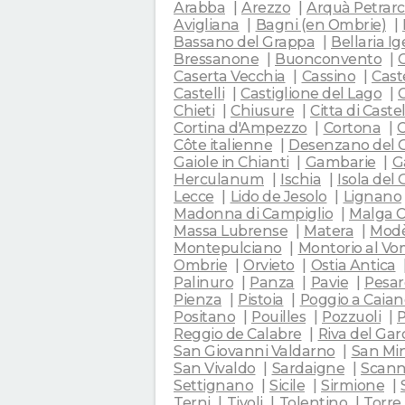
Arabba
Arezzo
Arquà Petrar
Avigliana
Bagni (en Ombrie)
Bassano del Grappa
Bellaria I
Bressanone
Buonconvento
C
Caserta Vecchia
Cassino
Cast
Castelli
Castiglione del Lago
Chieti
Chiusure
Citta di Caste
Cortina d'Ampezzo
Cortona
Côte italienne
Desenzano del 
Gaiole in Chianti
Gambarie
G
Herculanum
Ischia
Isola del 
Lecce
Lido de Jesolo
Lignano
Madonna di Campiglio
Malga C
Massa Lubrense
Matera
Mod
Montepulciano
Montorio al V
Ombrie
Orvieto
Ostia Antica
Palinuro
Panza
Pavie
Pesar
Pienza
Pistoia
Poggio a Caian
Positano
Pouilles
Pozzuoli
P
Reggio de Calabre
Riva del Gar
San Giovanni Valdarno
San Min
San Vivaldo
Sardaigne
Scan
Settignano
Sicile
Sirmione
Terni
Tivoli
Tolentino
Torre