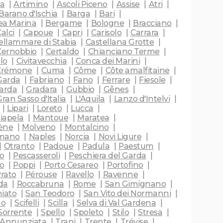
ca
Artimino
Ascoli Piceno
Assise
Atri
Barano d'Ischia
Barga
Bari
gea Marina
Bergame
Bologne
Bracciano
alci
Capoue
Capri
Carisolo
Carrara
ellammare di Stabia
Castellana Grotte
Cernobbio
Certaldo
Chianciano Terme
llo
Civitavecchia
Conca dei Marini
Crémone
Cuma
Côme
Côte amalfitaine
Garda
Fabriano
Fano
Ferrare
Fiesole
arda
Gradara
Gubbio
Gênes
Gran Sasso d'Italia
L'Aquila
Lanzo d'Intelvi
Lipari
Loreto
Lucca
iapela
Mantoue
Maratea
ène
Molveno
Montalcino
omano
Naples
Norcia
Novi Ligure
Otranto
Padoue
Padula
Paestum
o
Pescasseroli
Peschiera del Garda
o
Poppi
Porto Cesareo
Portofino
rato
Pérouse
Ravello
Ravenne
da
Roccabruna
Rome
San Gimignano
iato
San Teodoro
San Vito dei Normanni
no
Scifelli
Scilla
Selva di Val Gardena
Sorrente
Spello
Spoleto
Stilo
Stresa
 Annunziata
Trani
Trente
Trévise