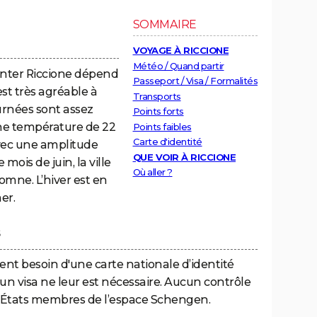
SOMMAIRE
VOYAGE À RICCIONE
Météo / Quand partir
enter Riccione dépend
Passeport / Visa / Formalités
st très agréable à
Transports
ournées sont assez
Points forts
ne température de 22
Points faibles
Carte d'identité
 avec une amplitude
QUE VOIR À RICCIONE
mois de juin, la ville
Où aller ?
tomne. L’hiver est en
er.
s
ent besoin d'une carte nationale d’identité
cun visa ne leur est nécessaire. Aucun contrôle
les États membres de l’espace Schengen.