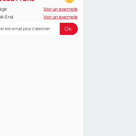
age
Voir un exemple
k-End
Voir un exemple