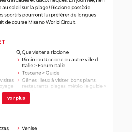
es d’arcades et discothèques. En journée, rien
 au soleil sur la plage ! Riccione possède
 sportifs pourront lui préférer de longues
cuit de course Misano World Circuit.
ET
Que visiter a riccione
Rimini ou Riccione ou autre ville d
Italie
>
Forum Italie
Toscane
> Guide
 visites
Gênes : lieux à visiter, bons plans,
voyage
restaurants, plages, météo, le guide
>
Guide
zzas,
Venise