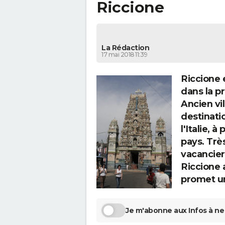
Riccione
La Rédaction
17 mai 2018 11:39
Riccione e
dans la p
Ancien vi
destinati
l'Italie, 
pays. Trè
vacanciers
Riccione a
promet un 
Je m'abonne aux Infos à ne 