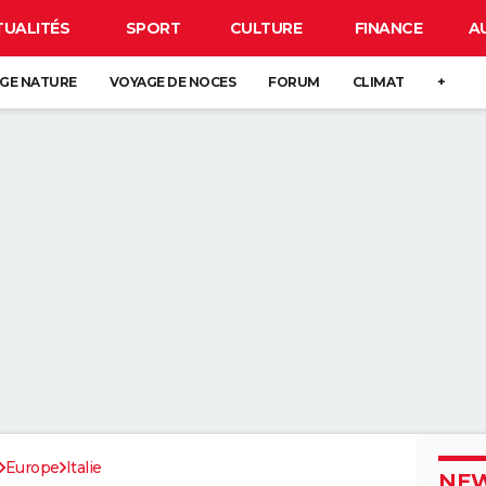
TUALITÉS
SPORT
CULTURE
FINANCE
A
GE NATURE
VOYAGE DE NOCES
FORUM
CLIMAT
+
Europe
Italie
NEW