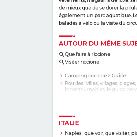
vêtements, magasins de luxe, sall
de mieux que de se dorer la pilule
également un parc aquatique. Les
balades à vélo ou la visite du cir
AUTOUR DU MÊME SUJ
Que faire à riccione
Visiter riccione
Camping riccione
> Guide
Pouilles : villes, villages, plages,
incontournables, le guide de 
> Guide
ITALIE
Naples : que voir, que visiter, pi