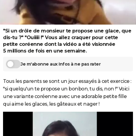
City break
Voyage de noces
Climat
Destinations
Voyage nature
Forum
+
PHOTO
GUIDES D'ACHAT
"Si un drôle de monsieur te propose une glace, que
BONS PLANS
dis-tu ?" "Ouiiiii !" Vous allez craquer pour cette
petite coréenne dont la vidéo a été visionnée
CARTE DE VOEUX
5 millions de fois en une semaine.
Carte Bonne année
Carte Pâques
Carte de Noël
Carte Saint-Valentin
Carte d'anniversaire
DICTIONNAIRE
Je m'abonne aux Infos à ne pas rater
Biographies
Expressions
Dictionnaire
Citations
Proverbes
PROGRAMME TV
Tous les parents se sont un jour essayés à cet exercice :
COPAINS D'AVANT
"si quelqu'un te propose un bonbon, tu dis, non !" Voici
Se connecter
Collèges
Universités
Service militaire
S'inscrire
Lycées
Primaires
Entreprises
Avis de recherche
AVIS DE DÉCÈS
une variante coréenne avec une adorable petite fille
qui aime les glaces, les gâteaux et nager !
FORUM
Lifestyle
Sport
Television
Cinema
Bricolage
Culture
Auto
Voyage