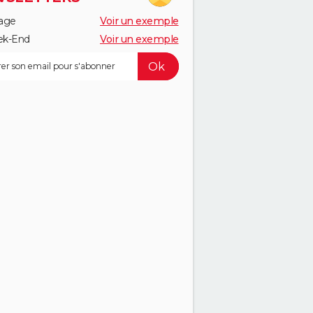
age
Voir un exemple
k-End
Voir un exemple