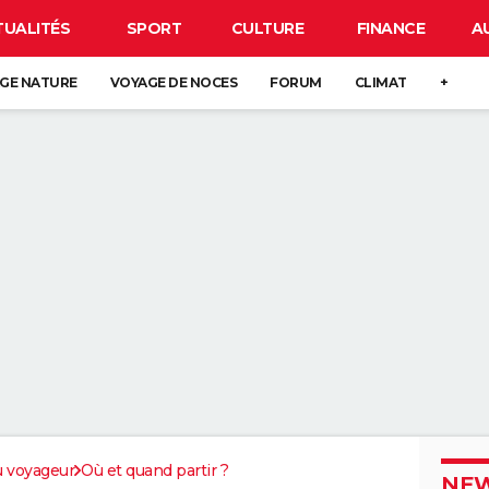
TUALITÉS
SPORT
CULTURE
FINANCE
A
GE NATURE
VOYAGE DE NOCES
FORUM
CLIMAT
+
u voyageur
Où et quand partir ?
NEW