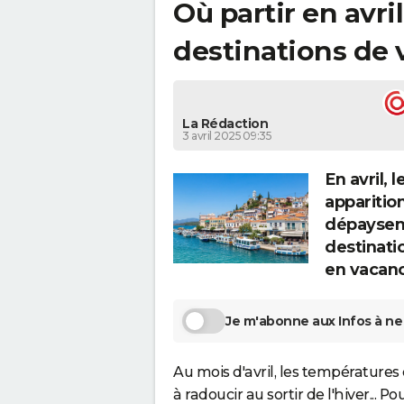
Où partir en avri
destinations de
La Rédaction
3 avril 2025 09:35
En avril, 
apparitio
dépayseme
destinatio
en vacanc
Je m'abonne aux Infos à ne 
Au mois d'avril, les températur
à radoucir au sortir de l'hiver... P