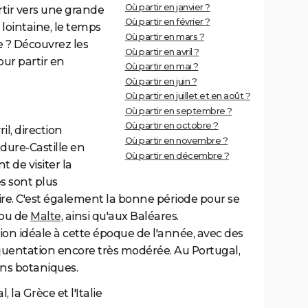
Où partir en janvier ?
tir vers une grande
Où partir en février ?
lointaine, le temps
Où partir en mars ?
 ? Découvrez les
Où partir en avril ?
our partir en
Où partir en mai ?
Où partir en juin ?
Où partir en juillet et en août ?
Où partir en septembre ?
Où partir en octobre ?
il, direction
Où partir en novembre ?
adure-Castille en
Où partir en décembre ?
t de visiter la
es sont plus
re. C'est également la bonne période pour se
ou de
Malte
, ainsi qu'aux Baléares.
ion idéale à cette époque de l'année, avec des
uentation encore très modérée. Au Portugal,
ins botaniques.
, la Grèce et l'Italie