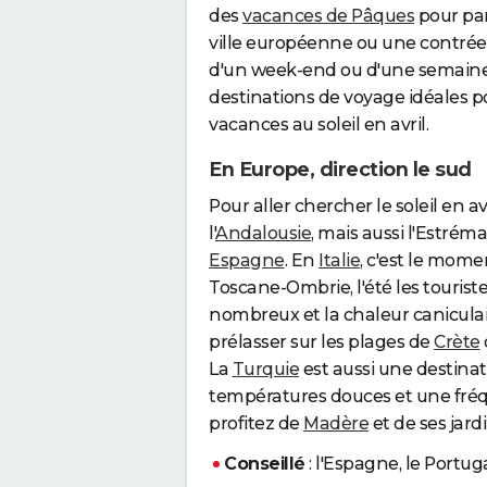
des
vacances de Pâques
pour par
ville européenne ou une contrée 
d'un week-end ou d'une semaine
destinations de voyage idéales p
vacances au soleil en avril.
En Europe, direction le sud
Pour aller chercher le soleil en avr
l'
Andalousie
, mais aussi l'Estrém
Espagne
. En
Italie
, c'est le momen
Toscane-Ombrie, l'été les tourist
nombreux et la chaleur caniculai
prélasser sur les plages de
Crète
La
Turquie
est aussi une destinat
températures douces et une fréq
profitez de
Madère
et de ses jard
Conseillé
: l'Espagne, le Portugal