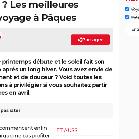
l ? Les meilleures
Voy
 voyage à Pâques
Wee
Partager
le printemps débute et le soleil fait son
n après un long hiver. Vous avez envie de
nt et de douceur ? Voici toutes les
ns à privilégier si vous souhaitez partir
es en avril.
pas rater
es commencent enfin
ET AUSSI
ourquoi ne pas profiter