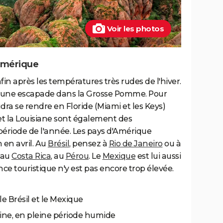
Voir les photos
 Amérique
enfin après les températures très rudes de l'hiver.
ur une escapade dans la Grosse Pomme. Pour
audra se rendre en Floride (Miami et les Keys)
 et la Louisiane sont également des
e période de l'année. Les pays d'Amérique
n en avril. Au
Brésil
, pensez à
Rio de Janeiro
ou à
 au
Costa Rica
, au
Pérou
. Le
Mexique
est lui aussi
nce touristique n'y est pas encore trop élevée.
le Brésil et le Mexique
entine, en pleine période humide