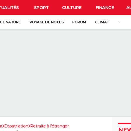
TUALITÉS
SPORT
CULTURE
FINANCE
A
GE NATURE
VOYAGE DE NOCES
FORUM
CLIMAT
+
ur
Expatriation
Retraite à l'étranger
NEW