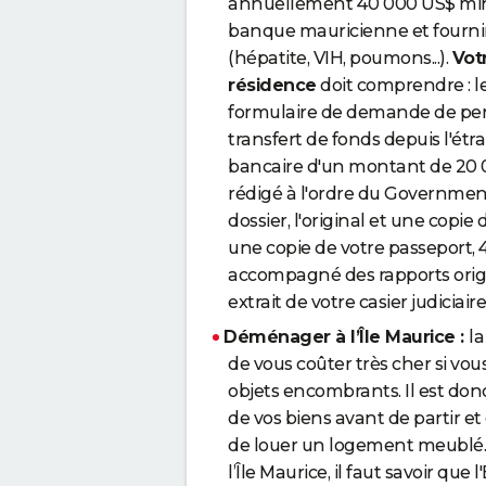
annuellement 40 000 US$ mi
banque mauricienne et fournir
(hépatite, VIH, poumons...).
Vot
résidence
doit comprendre : le
formulaire de demande de permi
transfert de fonds depuis l'ét
bancaire d'un montant de 20 
rédigé à l'ordre du Government 
dossier, l'original et une copie
une copie de votre passeport, 4
accompagné des rapports orig
extrait de votre casier judiciai
Déménager à l’Île Maurice :
la
de vous coûter très cher si vo
objets encombrants. Il est don
de vos biens avant de partir et
de louer un logement meublé. S
l’Île Maurice, il faut savoir qu