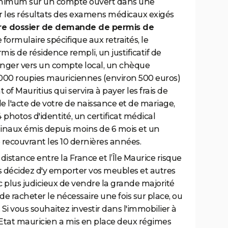
nimum sur un compte ouvert dans une
 les résultats des examens médicaux exigés
re dossier de demande de permis de
 formulaire spécifique aux retraités, le
s de résidence rempli, un justificatif de
ranger vers un compte local, un chèque
000 roupies mauriciennes (environ 500 euros)
of Mauritius qui servira à payer les frais de
 de l'acte de votre de naissance et de mariage,
 photos d'identité, un certificat médical
inaux émis depuis moins de 6 mois et un
re recouvrant les 10 dernières années.
 distance entre la France et l’Île Maurice risque
us décidez d'y emporter vos meubles et autres
c plus judicieux de vendre la grande majorité
 de racheter le nécessaire une fois sur place, ou
i vous souhaitez investir dans l'immobilier à
e l'Etat mauricien a mis en place deux régimes