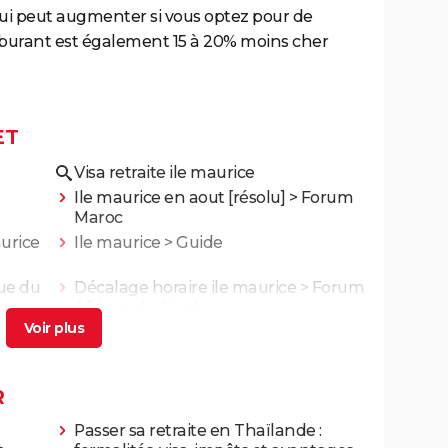
ui peut augmenter si vous optez pour de
arburant est également 15 à 20% moins cher
ET
Visa retraite ile maurice
Ile maurice en aout
[résolu] >
Forum
Maroc
aurice
Ile maurice
> Guide
ue du
Décalage horaire ile maurice
>
Forum
Afrique du Nord
R
Passer sa retraite en Thaïlande :