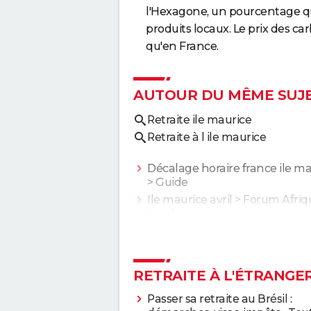
l'Hexagone, un pourcentage q
produits locaux. Le prix des c
qu'en France.
AUTOUR DU MÊME SUJ
Retraite ile maurice
Retraite à l ile maurice
Décalage horaire france ile m
> Guide
Ile maurice avril
>
Forum Afriq
Nord
RETRAITE À L'ÉTRANGE
Passer sa retraite au Brésil :