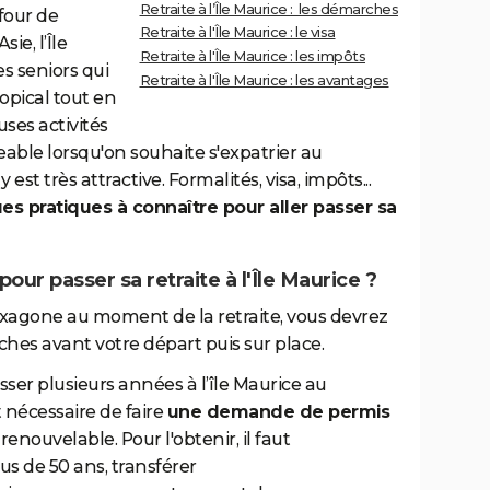
Retraite à l’Île Maurice : les démarches
four de
Retraite à l'Île Maurice : le visa
ie, l’Île
Retraite à l'Île Maurice : les impôts
s seniors qui
Retraite à l'Île Maurice : les avantages
ropical tout en
es activités
geable lorsqu'on souhaite s'expatrier au
té y est très attractive. Formalités, visa, impôts...
es pratiques à connaître pour aller passer sa
ur passer sa retraite à l'Île Maurice ?
Hexagone au moment de la retraite, vous devrez
es avant votre départ puis sur place.
sser plusieurs années à l’île Maurice au
t nécessaire de faire
une demande de permis
 renouvelable. Pour l'obtenir, il faut
s de 50 ans, transférer