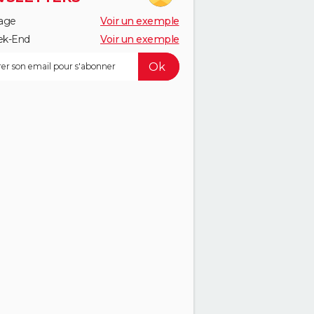
age
Voir un exemple
k-End
Voir un exemple