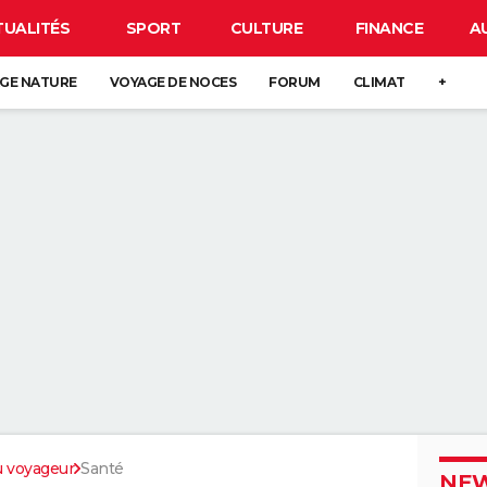
TUALITÉS
SPORT
CULTURE
FINANCE
A
GE NATURE
VOYAGE DE NOCES
FORUM
CLIMAT
+
u voyageur
Santé
NEW