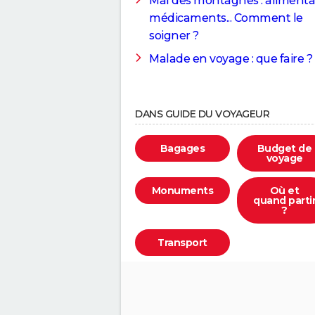
Mal des montagnes : alimenta
médicaments... Comment le
soigner ?
Malade en voyage : que faire ?
DANS GUIDE DU VOYAGEUR
Bagages
Budget de
voyage
Monuments
Où et
quand parti
?
Transport