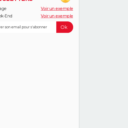
age
Voir un exemple
k-End
Voir un exemple