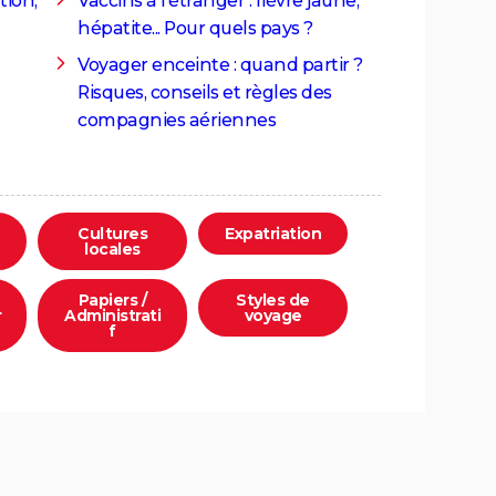
tion,
Vaccins à l'étranger : fièvre jaune,
hépatite... Pour quels pays ?
Voyager enceinte : quand partir ?
Risques, conseils et règles des
compagnies aériennes
Cultures
Expatriation
locales
Papiers /
Styles de
r
Administrati
voyage
f