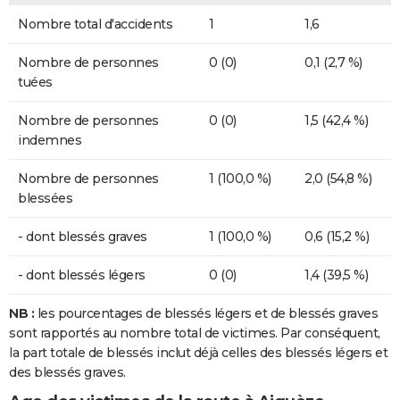
Nombre total d'accidents
1
1,6
Nombre de personnes
0 (0)
0,1 (2,7 %)
tuées
Nombre de personnes
0 (0)
1,5 (42,4 %)
indemnes
Nombre de personnes
1 (100,0 %)
2,0 (54,8 %)
blessées
- dont blessés graves
1 (100,0 %)
0,6 (15,2 %)
- dont blessés légers
0 (0)
1,4 (39,5 %)
NB :
les pourcentages de blessés légers et de blessés graves
sont rapportés au nombre total de victimes. Par conséquent,
la part totale de blessés inclut déjà celles des blessés légers et
des blessés graves.