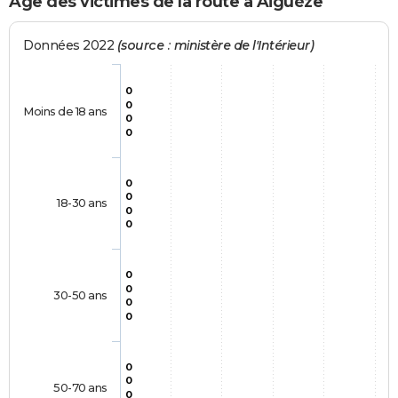
Age des victimes de la route à Aiguèze
Données 2022
(source : ministère de l'Intérieur)
0
0
Moins de 18 ans
0
0
0
0
18-30 ans
0
0
0
0
30-50 ans
0
0
0
0
50-70 ans
0