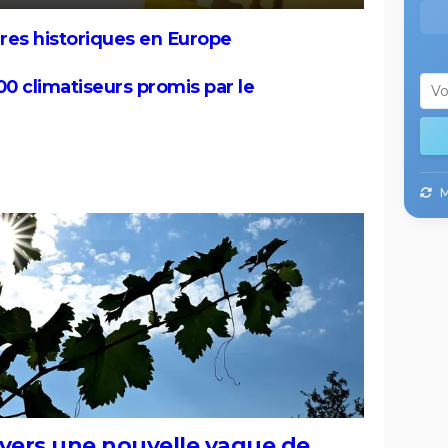
res historiques en Europe
00 climatiseurs promis par le
Le
06
M
 vers une nouvelle vague de