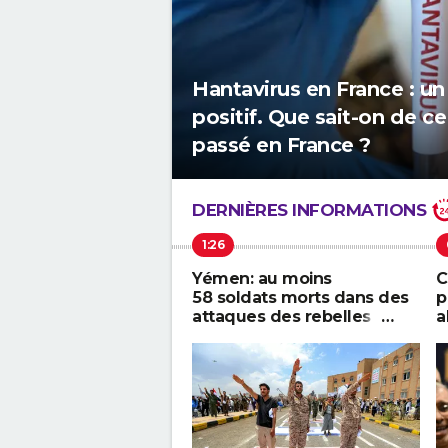
Hantavirus en France : un
positif. Que sait-on de ce
passé en France ?
DERNIÈRES INFORMATIONS
Yémen: au moins
C
58 soldats morts dans des
p
attaques des rebelles
a
houthis
c