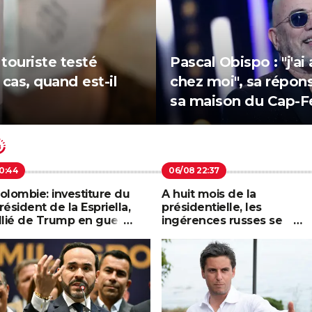
 touriste testé
Pascal Obispo : "j'a
 cas, quand est-il
chez moi", sa répon
sa maison du Cap-F
olombie: investiture du
A huit mois de la
résident de la Espriella,
présidentielle, les
llié de Trump en guerre
ingérences russes se
ontre le narcotrafic
multiplient