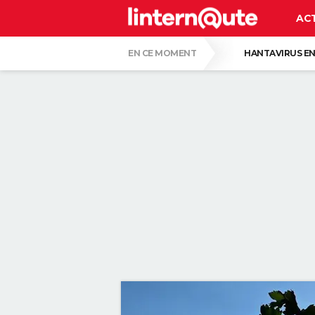
AC
EN CE MOMENT
HANTAVIRUS EN
LA LIGA SUR DAZN
PASCAL OBISPO
CE SONT LES PLUS BEAUX JARDINS DE FR
VOICI POURQUOI LES PASTILLES POUR LA
SERGIO LOPEZ LOPEZ, KINÉ : "MARCHER S
SELON LA PSYCHOLOGIE, LES PERSONNES