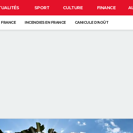
TUALITÉS
SPORT
CULTURE
FINANCE
A
 FRANCE
INCENDIES EN FRANCE
CANICULE D'AOÛT
GUERRE EN IRAN
CARTE DE L'ÉCLIPSE SOLAIRE DU 12 AOÛT
ANCE : L'UN D'ENTRE EUX SE CACHE FORCÉMENT PRÈS DE CHEZ VOUS
VE-VAISSELLE DEVRAIENT ÊTRE VOS MEILLEURES ALLIÉES DANS LA SALLE
UR LE SABLE SEC DE LA PLAGE PEUT NÉCESSITER JUSQU'À PRÈS DE TRO
 QUI CONSERVENT DES SOUVENIRS DE L'ENFANCE DE LEURS ENFANTS NE