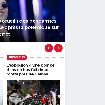
i accueilli des gendarmes
se après la polémique sur
erret
L'explosion d'une bombe
Canicule d'août 2026 
dans un bus fait deux
une nouvelle vague 
morts près de Damas
chaleur la semaine
prochaine ? Les date
précisent