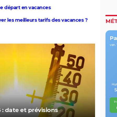
 le départ en vacances
ver les meilleurs tarifs des vacances ?
MÉ
Pa
ven. 
Hum
In
: date et prévisions