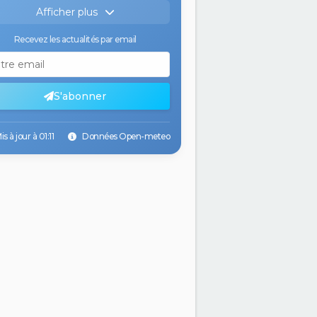
Afficher plus
Recevez les actualités par email
ver
Coucher
Aube
Crépusc.
:32
21:20
05:47
21:50
S'abonner
is à jour à 01:11
Données Open-meteo