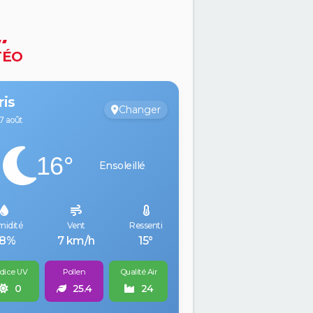
TÉO
ris
Changer
7 août
16°
Ensoleillé
idité
Vent
Ressenti
58%
7 km/h
15°
dice UV
Pollen
Qualité Air
0
25.4
24