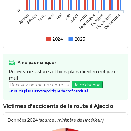
0
Janvier
Février
Mars
Avril
Mai
Juin
Juillet
Septembre
Août
Octobre
Novembre
Décembre
2024
2023
A ne pas manquer
Recevez nos astuces et bons plans directement par e-
mail.
Je m'abonne
En savoir plus sur notre politique de confidentialité
Victimes d'accidents de la route à Ajaccio
Données 2024
(source : ministère de l'Intérieur)