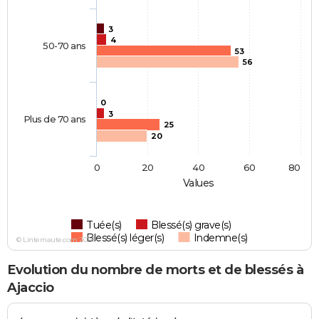
3
4
50-70 ans
53
56
0
3
Plus de 70 ans
25
20
0
20
40
60
80
Values
Tuée(s)
Blessé(s) grave(s)
Blessé(s) léger(s)
Indemne(s)
© Linternaute.com 2026
Evolution du nombre de morts et de blessés à
Ajaccio