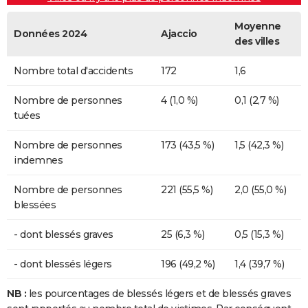
Moyenne
Données 2024
Ajaccio
des villes
Nombre total d'accidents
172
1,6
Nombre de personnes
4 (1,0 %)
0,1 (2,7 %)
tuées
Nombre de personnes
173 (43,5 %)
1,5 (42,3 %)
indemnes
Nombre de personnes
221 (55,5 %)
2,0 (55,0 %)
blessées
- dont blessés graves
25 (6,3 %)
0,5 (15,3 %)
- dont blessés légers
196 (49,2 %)
1,4 (39,7 %)
NB :
les pourcentages de blessés légers et de blessés graves