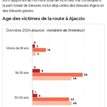
sont rapportés au nombre total de victimes. Par conséquent,
la part totale de blessés inclut déjà celles des blessés légers et
des blessés graves.
Age des victimes de la route à Ajaccio
Données 2024
(source : ministère de l'Intérieur)
0
3
Moins de 18 ans
16
4
0
9
18-30 ans
59
46
1
6
30-50 ans
43
46