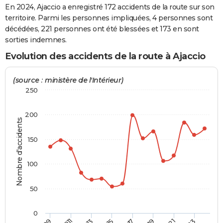
En 2024, Ajaccio a enregistré 172 accidents de la route sur son
City break
Voyage de noces
Climat
Destinations
Voyage nature
Forum
+
PHOTO
territoire. Parmi les personnes impliquées, 4 personnes sont
décédées, 221 personnes ont été blessées et 173 en sont
GUIDES D'ACHAT
sorties indemnes.
BONS PLANS
Evolution des accidents de la route à Ajaccio
CARTE DE VOEUX
(source : ministère de l'Intérieur)
Carte Bonne année
Carte Pâques
Carte de Noël
Carte Saint-Valentin
Carte d'anniversaire
250
DICTIONNAIRE
Biographies
Expressions
Dictionnaire
Citations
Proverbes
PROGRAMME TV
200
Nombre d'accidents
COPAINS D'AVANT
150
Se connecter
Collèges
Universités
Service militaire
S'inscrire
Lycées
Primaires
Entreprises
Avis de recherche
AVIS DE DÉCÈS
100
FORUM
50
Lifestyle
Sport
Television
Cinema
Bricolage
Culture
Auto
Voyage
0