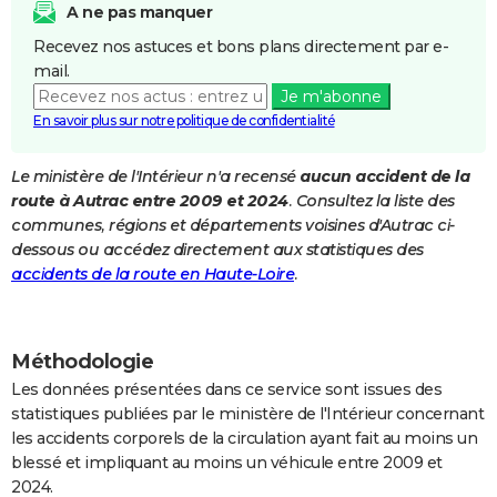
A ne pas manquer
City break
Voyage de noces
Climat
Destinations
Voyage nature
Forum
+
PHOTO
Recevez nos astuces et bons plans directement par e-
mail.
GUIDES D'ACHAT
Je m'abonne
BONS PLANS
En savoir plus sur notre politique de confidentialité
CARTE DE VOEUX
Le ministère de l'Intérieur n'a recensé
aucun accident de la
route à Autrac entre 2009 et 2024
. Consultez la liste des
Carte Bonne année
Carte Pâques
Carte de Noël
Carte Saint-Valentin
Carte d'anniversaire
DICTIONNAIRE
communes, régions et départements voisines d'Autrac ci-
Biographies
Expressions
Dictionnaire
Citations
Proverbes
dessous ou accédez directement aux statistiques des
PROGRAMME TV
accidents de la route en Haute-Loire
.
COPAINS D'AVANT
Se connecter
Collèges
Universités
Service militaire
S'inscrire
Lycées
Primaires
Entreprises
Avis de recherche
AVIS DE DÉCÈS
Méthodologie
FORUM
Les données présentées dans ce service sont issues des
statistiques publiées par le ministère de l'Intérieur concernant
Lifestyle
Sport
Television
Cinema
Bricolage
Culture
Auto
Voyage
les accidents corporels de la circulation ayant fait au moins un
blessé et impliquant au moins un véhicule entre 2009 et
2024.