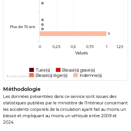
0
0
0
Plus de 70 ans
0
1
0
0,25
0,5
0,75
1
1,25
Values
Tuée(s)
Blessé(s) grave(s)
Blessé(s) léger(s)
Indemne(s)
© Linternaute.com 2026
Méthodologie
Les données présentées dans ce service sont issues des
statistiques publiées par le ministère de l'Intérieur concernant
les accidents corporels de la circulation ayant fait au moins un
blessé et impliquant au moins un véhicule entre 2009 et
2024.