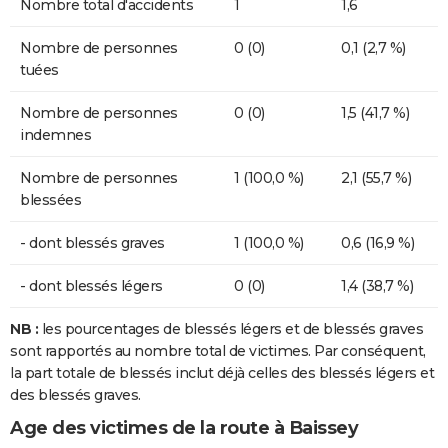
Nombre total d'accidents
1
1,6
Nombre de personnes
0 (0)
0,1 (2,7 %)
tuées
Nombre de personnes
0 (0)
1,5 (41,7 %)
indemnes
Nombre de personnes
1 (100,0 %)
2,1 (55,7 %)
blessées
- dont blessés graves
1 (100,0 %)
0,6 (16,9 %)
- dont blessés légers
0 (0)
1,4 (38,7 %)
NB :
les pourcentages de blessés légers et de blessés graves
sont rapportés au nombre total de victimes. Par conséquent,
la part totale de blessés inclut déjà celles des blessés légers et
des blessés graves.
Age des victimes de la route à Baissey