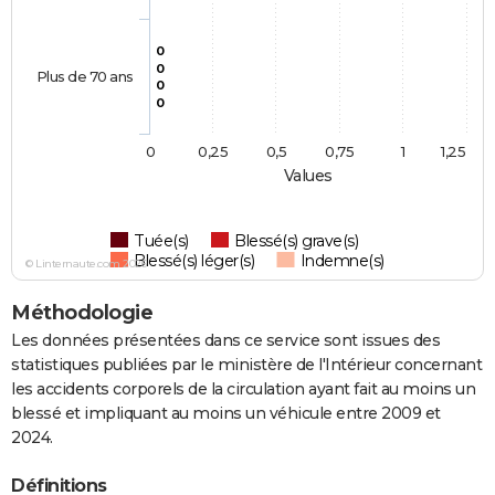
0
0
Plus de 70 ans
0
0
0
0,25
0,5
0,75
1
1,25
Values
Tuée(s)
Blessé(s) grave(s)
Blessé(s) léger(s)
Indemne(s)
© Linternaute.com 2026
Méthodologie
Les données présentées dans ce service sont issues des
statistiques publiées par le ministère de l'Intérieur concernant
les accidents corporels de la circulation ayant fait au moins un
blessé et impliquant au moins un véhicule entre 2009 et
2024.
Définitions