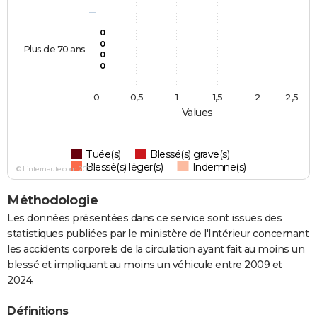
0
0
Plus de 70 ans
0
0
0
0,5
1
1,5
2
2,5
Values
Tuée(s)
Blessé(s) grave(s)
Blessé(s) léger(s)
Indemne(s)
© Linternaute.com 2026
Méthodologie
Les données présentées dans ce service sont issues des
statistiques publiées par le ministère de l'Intérieur concernant
les accidents corporels de la circulation ayant fait au moins un
blessé et impliquant au moins un véhicule entre 2009 et
2024.
Définitions