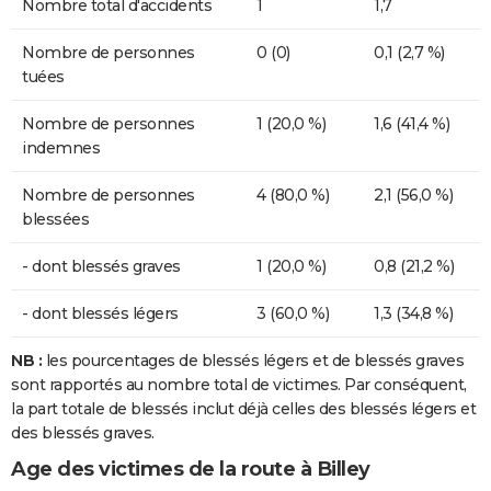
Nombre total d'accidents
1
1,7
Nombre de personnes
0 (0)
0,1 (2,7 %)
tuées
Nombre de personnes
1 (20,0 %)
1,6 (41,4 %)
indemnes
Nombre de personnes
4 (80,0 %)
2,1 (56,0 %)
blessées
- dont blessés graves
1 (20,0 %)
0,8 (21,2 %)
- dont blessés légers
3 (60,0 %)
1,3 (34,8 %)
NB :
les pourcentages de blessés légers et de blessés graves
sont rapportés au nombre total de victimes. Par conséquent,
la part totale de blessés inclut déjà celles des blessés légers et
des blessés graves.
Age des victimes de la route à Billey