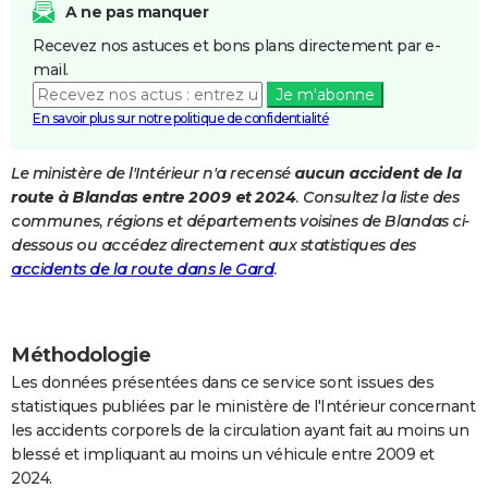
A ne pas manquer
City break
Voyage de noces
Climat
Destinations
Voyage nature
Forum
+
PHOTO
Recevez nos astuces et bons plans directement par e-
mail.
GUIDES D'ACHAT
Je m'abonne
BONS PLANS
En savoir plus sur notre politique de confidentialité
CARTE DE VOEUX
Le ministère de l'Intérieur n'a recensé
aucun accident de la
route à Blandas entre 2009 et 2024
. Consultez la liste des
Carte Bonne année
Carte Pâques
Carte de Noël
Carte Saint-Valentin
Carte d'anniversaire
DICTIONNAIRE
communes, régions et départements voisines de Blandas ci-
Biographies
Expressions
Dictionnaire
Citations
Proverbes
dessous ou accédez directement aux statistiques des
PROGRAMME TV
accidents de la route dans le Gard
.
COPAINS D'AVANT
Se connecter
Collèges
Universités
Service militaire
S'inscrire
Lycées
Primaires
Entreprises
Avis de recherche
AVIS DE DÉCÈS
Méthodologie
FORUM
Les données présentées dans ce service sont issues des
statistiques publiées par le ministère de l'Intérieur concernant
Lifestyle
Sport
Television
Cinema
Bricolage
Culture
Auto
Voyage
les accidents corporels de la circulation ayant fait au moins un
blessé et impliquant au moins un véhicule entre 2009 et
2024.