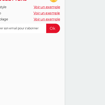
style
Voir un exemple
o
Voir un exemple
olage
Voir un exemple