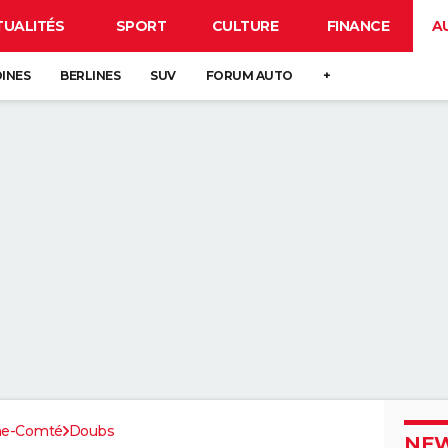
TUALITÉS
SPORT
CULTURE
FINANCE
A
DINES
BERLINES
SUV
FORUM AUTO
+
he-Comté
Doubs
NEW