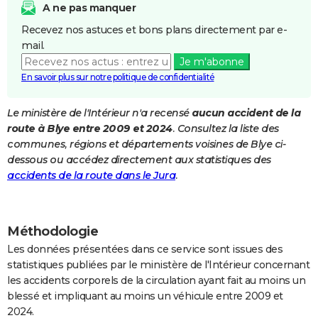
A ne pas manquer
City break
Voyage de noces
Climat
Destinations
Voyage nature
Forum
+
PHOTO
Recevez nos astuces et bons plans directement par e-
mail.
GUIDES D'ACHAT
Je m'abonne
BONS PLANS
En savoir plus sur notre politique de confidentialité
CARTE DE VOEUX
Le ministère de l'Intérieur n'a recensé
aucun accident de la
route à Blye entre 2009 et 2024
. Consultez la liste des
Carte Bonne année
Carte Pâques
Carte de Noël
Carte Saint-Valentin
Carte d'anniversaire
DICTIONNAIRE
communes, régions et départements voisines de Blye ci-
Biographies
Expressions
Dictionnaire
Citations
Proverbes
dessous ou accédez directement aux statistiques des
PROGRAMME TV
accidents de la route dans le Jura
.
COPAINS D'AVANT
Se connecter
Collèges
Universités
Service militaire
S'inscrire
Lycées
Primaires
Entreprises
Avis de recherche
AVIS DE DÉCÈS
Méthodologie
FORUM
Les données présentées dans ce service sont issues des
statistiques publiées par le ministère de l'Intérieur concernant
Lifestyle
Sport
Television
Cinema
Bricolage
Culture
Auto
Voyage
les accidents corporels de la circulation ayant fait au moins un
blessé et impliquant au moins un véhicule entre 2009 et
2024.