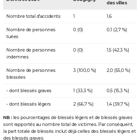
des villes
Nombre total d'accidents
1
1,6
Nombre de personnes
0 (0)
0,1 (2,7 %)
tuées
Nombre de personnes
0 (0)
1,5 (42,3 %)
indemnes
Nombre de personnes
3 (100,0 %)
2,0 (55,0 %)
blessées
- dont blessés graves
1 (33,3 %)
0,5 (15,3 %)
- dont blessés légers
2 (66,7 %)
1,4 (39,7 %)
NB :
les pourcentages de blessés légers et de blessés graves
sont rapportés au nombre total de victimes. Par conséquent,
la part totale de blessés inclut déjà celles des blessés légers et
des blessés graves.