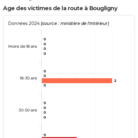
Age des victimes de la route à Bougligny
Données 2024
(source : ministère de l'Intérieur)
0
0
Moins de 18 ans
0
0
0
0
18-30 ans
2
0
0
0
30-50 ans
0
0
0