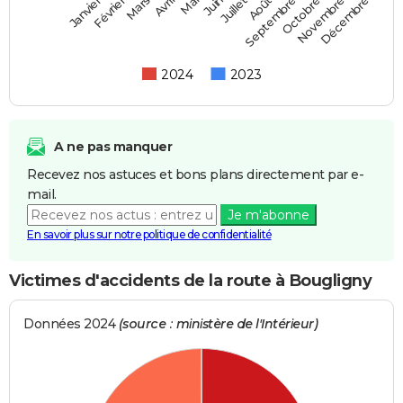
Février
Mai
Août
Novembre
Mars
Juin
Septembre
Décembre
Janvier
Avril
Juillet
Octobre
2024
2023
A ne pas manquer
Recevez nos astuces et bons plans directement par e-
mail.
Je m'abonne
En savoir plus sur notre politique de confidentialité
Victimes d'accidents de la route à Bougligny
Données 2024
(source : ministère de l'Intérieur)