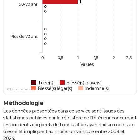
1
50-70 ans
0
0
0
0
Plus de 70 ans
0
0
0
0,5
1
1,5
2
2,5
Values
Tuée(s)
Blessé(s) grave(s)
Blessé(s) léger(s)
Indemne(s)
© Linternaute.com 2026
Méthodologie
Les données présentées dans ce service sont issues des
statistiques publiées par le ministère de l'Intérieur concernant
les accidents corporels de la circulation ayant fait au moins un
blessé et impliquant au moins un véhicule entre 2009 et
2024.