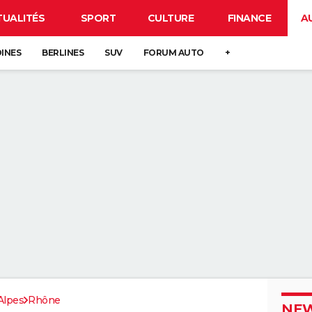
TUALITÉS
SPORT
CULTURE
FINANCE
A
DINES
BERLINES
SUV
FORUM AUTO
+
Alpes
Rhône
NEW