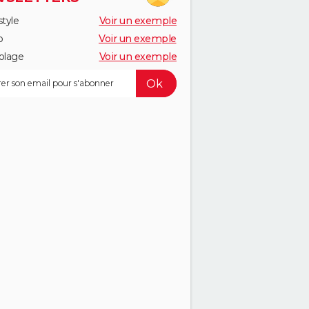
style
Voir un exemple
o
Voir un exemple
olage
Voir un exemple