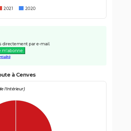
2021
2020
 directement par e-mail.
e m'abonne
tialité
route à Cenves
e l'Intérieur)