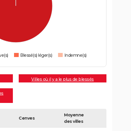
ve(s)
Blessé(s) léger(s)
Indemne(s)
Villes où il y a le plus de blessés
es
Moyenne
Cenves
des villes