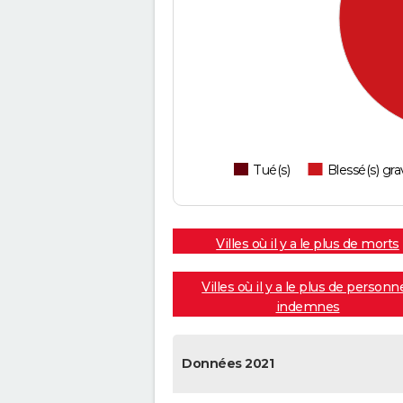
Tué(s)
Blessé(s) gra
Villes où il y a le plus de morts
Villes où il y a le plus de personn
indemnes
Données 2021