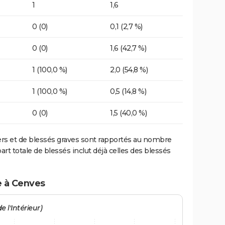
1
1,6
0 (0)
0,1 (2,7 %)
0 (0)
1,6 (42,7 %)
1 (100,0 %)
2,0 (54,8 %)
1 (100,0 %)
0,5 (14,8 %)
0 (0)
1,5 (40,0 %)
ers et de blessés graves sont rapportés au nombre
art totale de blessés inclut déjà celles des blessés
e à Cenves
e l'Intérieur)