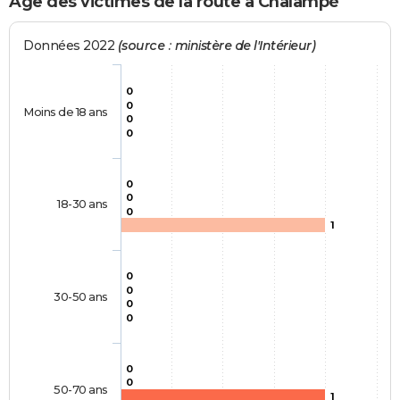
Age des victimes de la route à Chalampé
Données 2022
(source : ministère de l'Intérieur)
0
0
Moins de 18 ans
0
0
0
0
18-30 ans
0
1
0
0
30-50 ans
0
0
0
0
50-70 ans
1