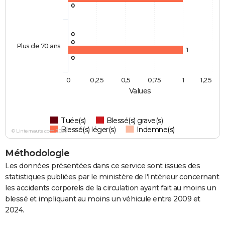
0
0
0
Plus de 70 ans
1
0
0
0,25
0,5
0,75
1
1,25
Values
Tuée(s)
Blessé(s) grave(s)
Blessé(s) léger(s)
Indemne(s)
© Linternaute.com 2026
Méthodologie
Les données présentées dans ce service sont issues des
statistiques publiées par le ministère de l'Intérieur concernant
les accidents corporels de la circulation ayant fait au moins un
blessé et impliquant au moins un véhicule entre 2009 et
2024.