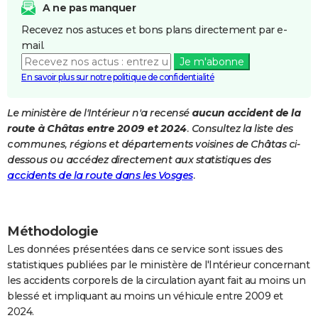
A ne pas manquer
City break
Voyage de noces
Climat
Destinations
Voyage nature
Forum
+
PHOTO
Recevez nos astuces et bons plans directement par e-
mail.
GUIDES D'ACHAT
Je m'abonne
BONS PLANS
En savoir plus sur notre politique de confidentialité
CARTE DE VOEUX
Le ministère de l'Intérieur n'a recensé
aucun accident de la
route à Châtas entre 2009 et 2024
. Consultez la liste des
Carte Bonne année
Carte Pâques
Carte de Noël
Carte Saint-Valentin
Carte d'anniversaire
DICTIONNAIRE
communes, régions et départements voisines de Châtas ci-
Biographies
Expressions
Dictionnaire
Citations
Proverbes
dessous ou accédez directement aux statistiques des
PROGRAMME TV
accidents de la route dans les Vosges
.
COPAINS D'AVANT
Se connecter
Collèges
Universités
Service militaire
S'inscrire
Lycées
Primaires
Entreprises
Avis de recherche
AVIS DE DÉCÈS
Méthodologie
FORUM
Les données présentées dans ce service sont issues des
statistiques publiées par le ministère de l'Intérieur concernant
Lifestyle
Sport
Television
Cinema
Bricolage
Culture
Auto
Voyage
les accidents corporels de la circulation ayant fait au moins un
blessé et impliquant au moins un véhicule entre 2009 et
2024.