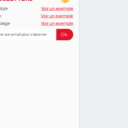
style
Voir un exemple
o
Voir un exemple
olage
Voir un exemple