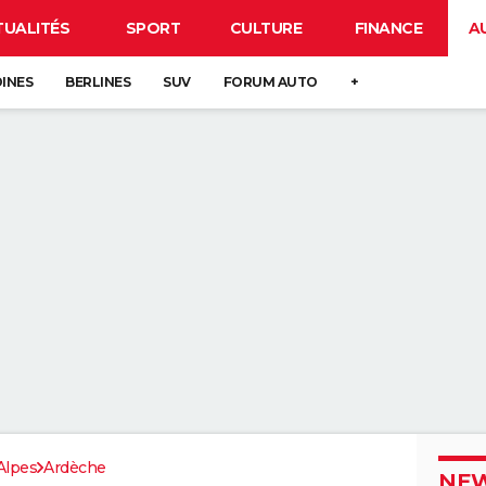
TUALITÉS
SPORT
CULTURE
FINANCE
A
DINES
BERLINES
SUV
FORUM AUTO
+
Alpes
Ardèche
NEW