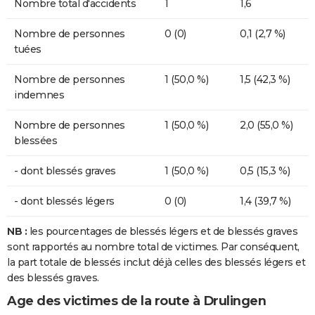
Nombre total d'accidents
1
1,6
Nombre de personnes
0 (0)
0,1 (2,7 %)
tuées
Nombre de personnes
1 (50,0 %)
1,5 (42,3 %)
indemnes
Nombre de personnes
1 (50,0 %)
2,0 (55,0 %)
blessées
- dont blessés graves
1 (50,0 %)
0,5 (15,3 %)
- dont blessés légers
0 (0)
1,4 (39,7 %)
NB :
les pourcentages de blessés légers et de blessés graves
sont rapportés au nombre total de victimes. Par conséquent,
la part totale de blessés inclut déjà celles des blessés légers et
des blessés graves.
Age des victimes de la route à Drulingen