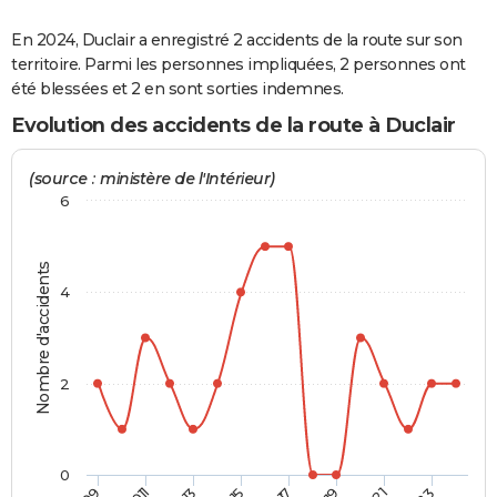
City break
Voyage de noces
Climat
Destinations
Voyage nature
Forum
+
PHOTO
En 2024, Duclair a enregistré 2 accidents de la route sur son
territoire. Parmi les personnes impliquées, 2 personnes ont
GUIDES D'ACHAT
été blessées et 2 en sont sorties indemnes.
BONS PLANS
Evolution des accidents de la route à Duclair
CARTE DE VOEUX
(source : ministère de l'Intérieur)
Carte Bonne année
Carte Pâques
Carte de Noël
Carte Saint-Valentin
Carte d'anniversaire
6
DICTIONNAIRE
Biographies
Expressions
Dictionnaire
Citations
Proverbes
PROGRAMME TV
Nombre d'accidents
4
COPAINS D'AVANT
Se connecter
Collèges
Universités
Service militaire
S'inscrire
Lycées
Primaires
Entreprises
Avis de recherche
AVIS DE DÉCÈS
2
FORUM
Lifestyle
Sport
Television
Cinema
Bricolage
Culture
Auto
Voyage
0