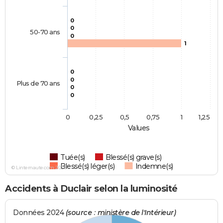
0
0
50-70 ans
0
1
0
0
Plus de 70 ans
0
0
0
0,25
0,5
0,75
1
1,25
Values
Tuée(s)
Blessé(s) grave(s)
Blessé(s) léger(s)
Indemne(s)
© Linternaute.com 2026
Accidents à Duclair selon la luminosité
Données 2024
(source : ministère de l'Intérieur)