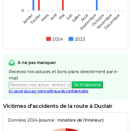
0
Février
Mai
Août
Novembre
Mars
Juin
Septembre
Décembre
Janvier
Avril
Juillet
Octobre
2024
2023
A ne pas manquer
Recevez nos astuces et bons plans directement par e-
mail.
Je m'abonne
En savoir plus sur notre politique de confidentialité
Victimes d'accidents de la route à Duclair
Données 2024
(source : ministère de l'Intérieur)