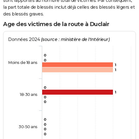
sont rapportés au nombre total de victimes. Par conséquent,
la part totale de blessés inclut déjà celles des blessés légers et
des blessés graves.
Age des victimes de la route à Duclair
Données 2024
(source : ministère de l'Intérieur)
0
0
Moins de 18 ans
1
1
0
1
18-30 ans
0
0
0
0
30-50 ans
0
0