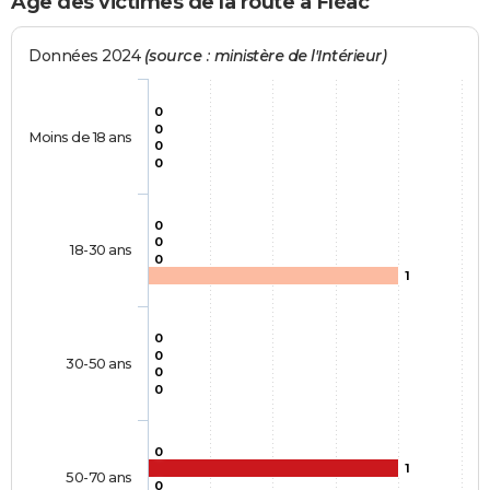
Age des victimes de la route à Fléac
Données 2024
(source : ministère de l'Intérieur)
0
0
Moins de 18 ans
0
0
0
0
18-30 ans
0
1
0
0
30-50 ans
0
0
0
1
50-70 ans
0