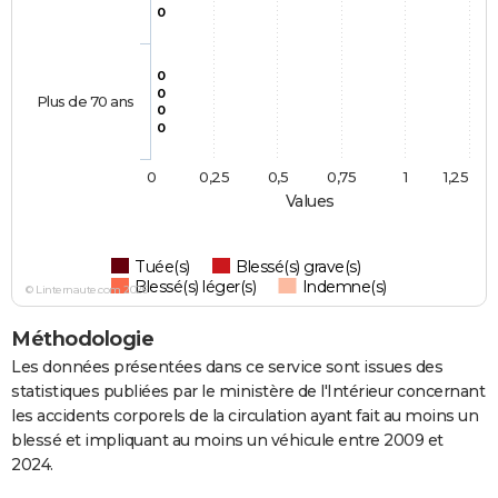
0
0
0
Plus de 70 ans
0
0
0
0,25
0,5
0,75
1
1,25
Values
Tuée(s)
Blessé(s) grave(s)
Blessé(s) léger(s)
Indemne(s)
© Linternaute.com 2026
Méthodologie
Les données présentées dans ce service sont issues des
statistiques publiées par le ministère de l'Intérieur concernant
les accidents corporels de la circulation ayant fait au moins un
blessé et impliquant au moins un véhicule entre 2009 et
2024.