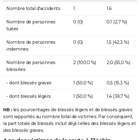
Nombre total d'accidents
1
1,6
Nombre de personnes
0 (0)
0,1 (2,7 %)
tuées
Nombre de personnes
0 (0)
1,5 (42,3 %)
indemnes
Nombre de personnes
2 (100,0 %)
2,0 (55,0 %)
blessées
- dont blessés graves
1 (50,0 %)
0,5 (15,3 %)
- dont blessés légers
1 (50,0 %)
1,4 (39,7 %)
NB :
les pourcentages de blessés légers et de blessés graves
sont rapportés au nombre total de victimes. Par conséquent,
la part totale de blessés inclut déjà celles des blessés légers et
des blessés graves.