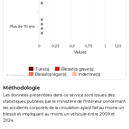
0
0
0
Plus de 70 ans
0
0
0
0,25
0,5
0,75
1
1,25
Values
Tuée(s)
Blessé(s) grave(s)
Blessé(s) léger(s)
Indemne(s)
© Linternaute.com 2026
Méthodologie
Les données présentées dans ce service sont issues des
statistiques publiées par le ministère de l'Intérieur concernant
les accidents corporels de la circulation ayant fait au moins un
blessé et impliquant au moins un véhicule entre 2009 et
2024.