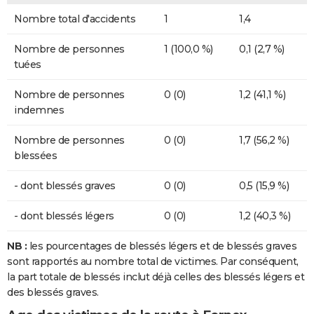
Nombre total d'accidents
1
1,4
Nombre de personnes
1 (100,0 %)
0,1 (2,7 %)
tuées
Nombre de personnes
0 (0)
1,2 (41,1 %)
indemnes
Nombre de personnes
0 (0)
1,7 (56,2 %)
blessées
- dont blessés graves
0 (0)
0,5 (15,9 %)
- dont blessés légers
0 (0)
1,2 (40,3 %)
NB :
les pourcentages de blessés légers et de blessés graves
sont rapportés au nombre total de victimes. Par conséquent,
la part totale de blessés inclut déjà celles des blessés légers et
des blessés graves.