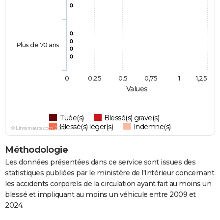
0
0
0
Plus de 70 ans
0
0
0
0,25
0,5
0,75
1
1,25
Values
Tuée(s)
Blessé(s) grave(s)
Blessé(s) léger(s)
Indemne(s)
© Linternaute.com 2026
Méthodologie
Les données présentées dans ce service sont issues des
statistiques publiées par le ministère de l'Intérieur concernant
les accidents corporels de la circulation ayant fait au moins un
blessé et impliquant au moins un véhicule entre 2009 et
2024.