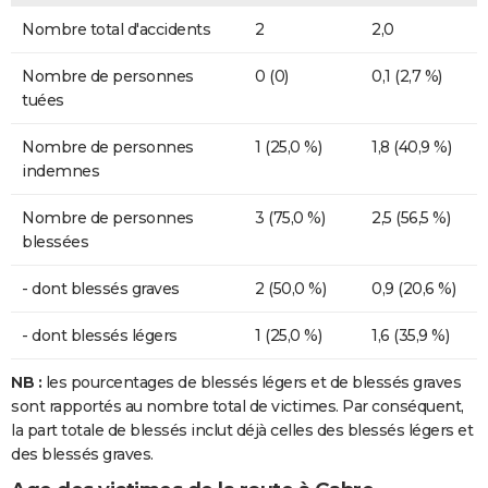
Nombre total d'accidents
2
2,0
Nombre de personnes
0 (0)
0,1 (2,7 %)
tuées
Nombre de personnes
1 (25,0 %)
1,8 (40,9 %)
indemnes
Nombre de personnes
3 (75,0 %)
2,5 (56,5 %)
blessées
- dont blessés graves
2 (50,0 %)
0,9 (20,6 %)
- dont blessés légers
1 (25,0 %)
1,6 (35,9 %)
NB :
les pourcentages de blessés légers et de blessés graves
sont rapportés au nombre total de victimes. Par conséquent,
la part totale de blessés inclut déjà celles des blessés légers et
des blessés graves.