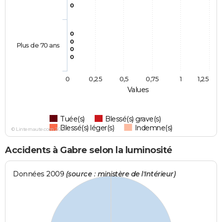
0
0
0
Plus de 70 ans
0
0
0
0,25
0,5
0,75
1
1,25
Values
Tuée(s)
Blessé(s) grave(s)
Blessé(s) léger(s)
Indemne(s)
© Linternaute.com 2026
Accidents à Gabre selon la luminosité
Données 2009
(source : ministère de l'Intérieur)